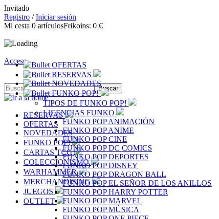
Invitado
Registro
/
Iniciar sesión
Mi cesta
0
artículos
Frikoins:
0 €
Acceso
OFERTAS
RESERVAS
NOVEDADES
FUNKO POP!
TIPOS DE FUNKO POP!
LICENCIAS FUNKO
RESERVAS
FUNKO POP ANIMACIÓN
OFERTAS
FUNKO POP ANIME
NOVEDADES
FUNKO POP CINE
FUNKO POP!
FUNKO POP DC COMICS
CARTAS TCG
FUNKO POP DEPORTES
COLECCIONISMO
FUNKO POP DISNEY
WARHAMMER
FUNKO POP DRAGON BALL
MERCHANDISING
FUNKO POP EL SEÑOR DE LOS ANILLOS
JUEGOS
FUNKO POP HARRY POTTER
FUNKO POP MARVEL
OUTLET
FUNKO POP MÚSICA
FUNKO POP ONE PIECE