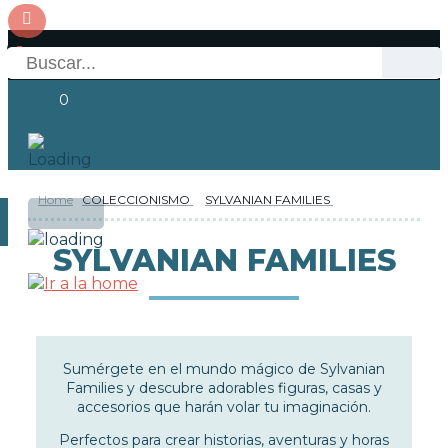
0
Home
COLECCIONISMO
SYLVANIAN FAMILIES
OFERTAS
RESERVAS
Acceso
SYLVANIAN FAMILIES
NOVEDADES
FUNKO POP!
Sumérgete en el mundo mágico de Sylvanian
COLECCIONISMO
Families y descubre adorables figuras, casas y
accesorios que harán volar tu imaginación.
Perfectos para crear historias, aventuras y horas