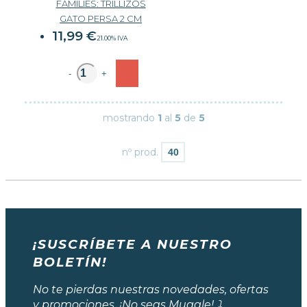
FAMILIES: TRILLIZOS
GATO PERSA 2 CM
11,99
€
21.00%
IVA
-
+
mostrando
1
al
5
de
5
nº prod.
¡SUSCRÍBETE A NUESTRO
BOLETÍN!
No te pierdas nuestras novedades, ofertas
y promociones. ¡No seas Muggle! ⤵️