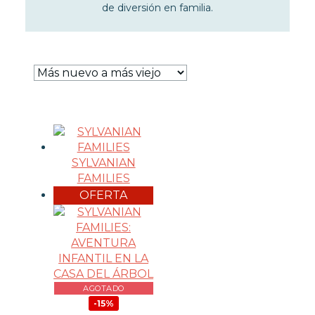
ESPADAS - KATANAS
de diversión en familia.
FIGURAS DE COLECCIÓN
HOT WHEELS
RÉPLICAS
SYLVANIAN FAMILIES
MODELISMO
WARHAMMER
SYLVANIAN
FAMILIES
OFERTA
CARTAS TCG
MERCHANDISING
AGOTADO
JUEGOS
-15%