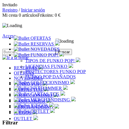
Invitado
Registro
/
Iniciar sesión
Mi cesta
0
artículos
Frikoins:
0 €
Acceso
OFERTAS
RESERVAS
NOVEDADES
FUNKO POP!
TIPOS DE FUNKO POP!
LICENCIAS FUNKO
RESERVAS
PROTECTORES FUNKO POP
OFERTAS
FUNKO POP DAÑADOS
NOVEDADES
COLECCIONISMO
FUNKO POP!
WARHAMMER
CARTAS TCG
CARTAS TCG
COLECCIONISMO
MERCHANDISING
WARHAMMER
JUEGOS
MERCHANDISING
OUTLET
JUEGOS
OUTLET
Filtrar