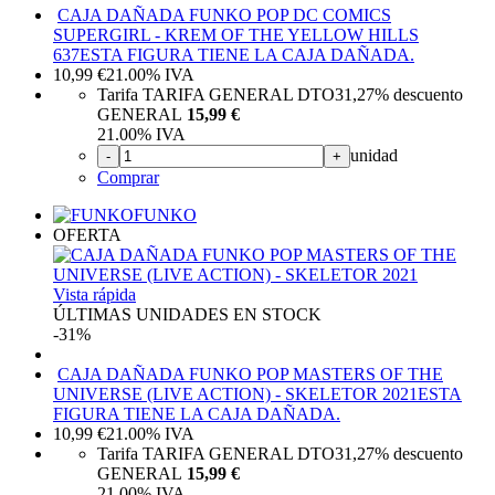
CAJA DAÑADA FUNKO POP DC COMICS
SUPERGIRL - KREM OF THE YELLOW HILLS
637
ESTA FIGURA TIENE LA CAJA DAÑADA.
10,99
€
21.00%
IVA
Tarifa TARIFA GENERAL DTO
31,27%
descuento
GENERAL
15,99 €
21.00%
IVA
unidad
-
+
Comprar
FUNKO
OFERTA
Vista rápida
ÚLTIMAS UNIDADES EN STOCK
-31%
CAJA DAÑADA FUNKO POP MASTERS OF THE
UNIVERSE (LIVE ACTION) - SKELETOR 2021
ESTA
FIGURA TIENE LA CAJA DAÑADA.
10,99
€
21.00%
IVA
Tarifa TARIFA GENERAL DTO
31,27%
descuento
GENERAL
15,99 €
21.00%
IVA