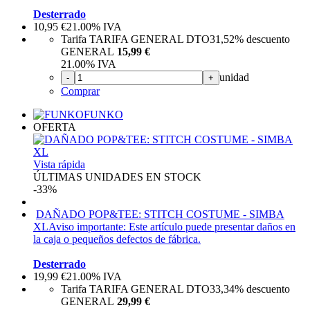
Desterrado
10,95
€
21.00%
IVA
Tarifa TARIFA GENERAL DTO
31,52%
descuento
GENERAL
15,99 €
21.00%
IVA
unidad
-
+
Comprar
FUNKO
OFERTA
Vista rápida
ÚLTIMAS UNIDADES EN STOCK
-33%
DAÑADO POP&TEE: STITCH COSTUME - SIMBA
XL
Aviso importante: Este artículo puede presentar daños en
la caja o pequeños defectos de fábrica.
Desterrado
19,99
€
21.00%
IVA
Tarifa TARIFA GENERAL DTO
33,34%
descuento
GENERAL
29,99 €