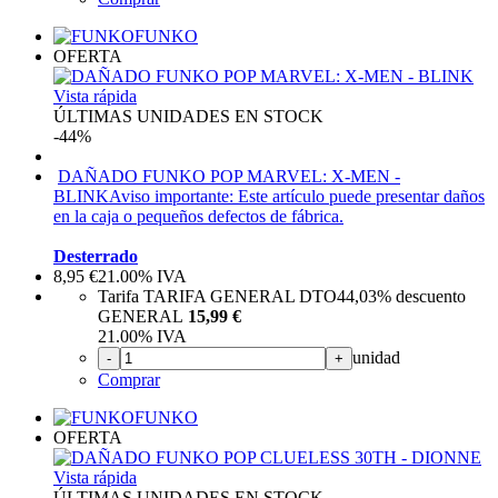
FUNKO
OFERTA
Vista rápida
ÚLTIMAS UNIDADES EN STOCK
-44%
DAÑADO FUNKO POP MARVEL: X-MEN -
BLINK
Aviso importante: Este artículo puede presentar daños
en la caja o pequeños defectos de fábrica.
Desterrado
8,95
€
21.00%
IVA
Tarifa TARIFA GENERAL DTO
44,03%
descuento
GENERAL
15,99 €
21.00%
IVA
unidad
-
+
Comprar
FUNKO
OFERTA
Vista rápida
ÚLTIMAS UNIDADES EN STOCK