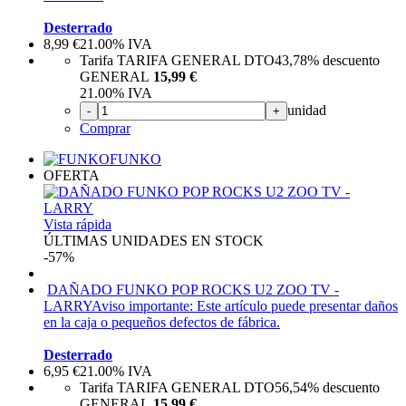
Desterrado
8,99
€
21.00%
IVA
Tarifa TARIFA GENERAL DTO
43,78%
descuento
GENERAL
15,99 €
21.00%
IVA
unidad
-
+
Comprar
FUNKO
OFERTA
Vista rápida
ÚLTIMAS UNIDADES EN STOCK
-57%
DAÑADO FUNKO POP ROCKS U2 ZOO TV -
LARRY
Aviso importante: Este artículo puede presentar daños
en la caja o pequeños defectos de fábrica.
Desterrado
6,95
€
21.00%
IVA
Tarifa TARIFA GENERAL DTO
56,54%
descuento
GENERAL
15,99 €