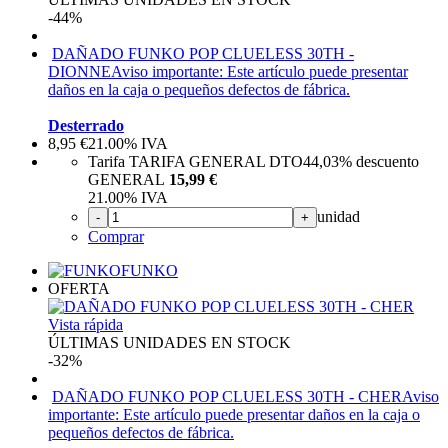
-44%
DAÑADO FUNKO POP CLUELESS 30TH -
DIONNE
Aviso importante: Este artículo puede presentar
daños en la caja o pequeños defectos de fábrica.
Desterrado
8,95
€
21.00%
IVA
Tarifa TARIFA GENERAL DTO
44,03%
descuento
GENERAL
15,99 €
21.00%
IVA
unidad
-
+
Comprar
FUNKO
OFERTA
Vista rápida
ÚLTIMAS UNIDADES EN STOCK
-32%
DAÑADO FUNKO POP CLUELESS 30TH - CHER
Aviso
importante: Este artículo puede presentar daños en la caja o
pequeños defectos de fábrica.