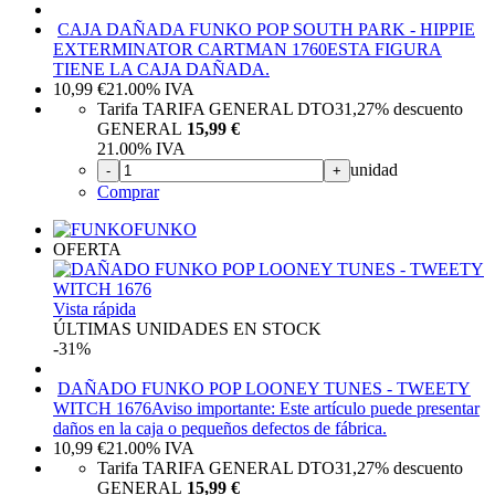
CAJA DAÑADA FUNKO POP SOUTH PARK - HIPPIE
EXTERMINATOR CARTMAN 1760
ESTA FIGURA
TIENE LA CAJA DAÑADA.
10,99
€
21.00%
IVA
Tarifa TARIFA GENERAL DTO
31,27%
descuento
GENERAL
15,99 €
21.00%
IVA
unidad
-
+
Comprar
FUNKO
OFERTA
Vista rápida
ÚLTIMAS UNIDADES EN STOCK
-31%
DAÑADO FUNKO POP LOONEY TUNES - TWEETY
WITCH 1676
Aviso importante: Este artículo puede presentar
daños en la caja o pequeños defectos de fábrica.
10,99
€
21.00%
IVA
Tarifa TARIFA GENERAL DTO
31,27%
descuento
GENERAL
15,99 €