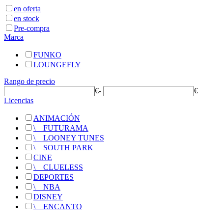
en oferta
en stock
Pre-compra
Marca
FUNKO
LOUNGEFLY
Rango de precio
€
-
€
Licencias
ANIMACIÓN
\
__
FUTURAMA
\
__
LOONEY TUNES
\
__
SOUTH PARK
CINE
\
__
CLUELESS
DEPORTES
\
__
NBA
DISNEY
\
__
ENCANTO