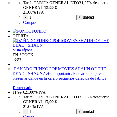
Tarifa TARIFA GENERAL DTO
31,27%
descuento
GENERAL
15,99 €
21.00%
IVA
unidad
-
+
Comprar
FUNKO
OFERTA
Vista rápida
EN STOCK
-33%
DAÑADO FUNKO POP MOVIES SHAUN OF THE
DEAD - SHAUN
Aviso importante: Este artículo puede
presentar daños en la caja o pequeños defectos de fábrica.
Desterrado
11,99
€
21.00%
IVA
Tarifa TARIFA GENERAL DTO
33,35%
descuento
GENERAL
17,99 €
21.00%
IVA
unidad
-
+
Comprar