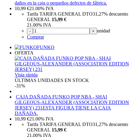
daños en la caja o pequeños defectos de fábrica.
10,99
€
21.00%
IVA
Tarifa TARIFA GENERAL DTO
31,27%
descuento
GENERAL
15,99 €
21.00%
IVA
unidad
-
+
Comprar
FUNKO
OFERTA
Vista rápida
ÚLTIMAS UNIDADES EN STOCK
-31%
CAJA DAÑADA FUNKO POP NBA - SHAI
GILGEOUS-ALEXANDER (ASSOCIATION EDITION
JERSEY) 231
ESTA FIGURA TIENE LA CAJA
DAÑADA.
10,99
€
21.00%
IVA
Tarifa TARIFA GENERAL DTO
31,27%
descuento
GENERAL
15,99 €
21.00%
IVA