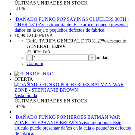
ÚLTIMAS UNIDADES EN STOCK
-31%
DAÑADO FUNKO POP SAYINGS CLUELESS 30TH -
CHER 1810
Aviso importante: Este artículo puede presentar
daños en la caja o pequeños defectos de fábrica.
10,99
€
21.00%
IVA
Tarifa TARIFA GENERAL DTO
31,27%
descuento
GENERAL
15,99 €
21.00%
IVA
unidad
-
+
Comprar
FUNKO
OFERTA
Vista rápida
ÚLTIMAS UNIDADES EN STOCK
-44%
DAÑADO FUNKO POP HEROES BATMAN WAR
ZONE - STEPHANIE BROWN
Aviso importante: Este
artículo puede presentar daños en la caja o pequeños defectos
de fábrica.