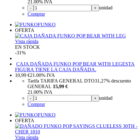
21.00%
IVA
unidad
-
+
Comprar
FUNKO
OFERTA
Vista rápida
EN STOCK
-31%
CAJA DAÑADA FUNKO POP BEAR WITH LEG
ESTA
FIGURA TIENE LA CAJA DAÑADA.
10,99
€
21.00%
IVA
Tarifa TARIFA GENERAL DTO
31,27%
descuento
GENERAL
15,99 €
21.00%
IVA
unidad
-
+
Comprar
FUNKO
OFERTA
Vista rápida