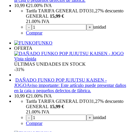
la caja o pequeños defectos de fábrica.
10,99
€
21.00%
IVA
Tarifa TARIFA GENERAL DTO
31,27%
descuento
GENERAL
15,99 €
21.00%
IVA
unidad
-
+
Comprar
FUNKO
OFERTA
Vista rápida
ÚLTIMAS UNIDADES EN STOCK
-31%
DAÑADO FUNKO POP JUJUTSU KAISEN -
JOGO
Aviso importante: Este artículo puede presentar daños
en la caja o pequeños defectos de fábrica.
10,99
€
21.00%
IVA
Tarifa TARIFA GENERAL DTO
31,27%
descuento
GENERAL
15,99 €
21.00%
IVA
unidad
-
+
Comprar