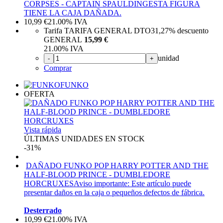
CORPSES - CAPTAIN SPAULDING
ESTA FIGURA
TIENE LA CAJA DAÑADA.
10,99
€
21.00%
IVA
Tarifa TARIFA GENERAL DTO
31,27%
descuento
GENERAL
15,99 €
21.00%
IVA
unidad
-
+
Comprar
FUNKO
OFERTA
Vista rápida
ÚLTIMAS UNIDADES EN STOCK
-31%
DAÑADO FUNKO POP HARRY POTTER AND THE
HALF-BLOOD PRINCE - DUMBLEDORE
HORCRUXES
Aviso importante: Este artículo puede
presentar daños en la caja o pequeños defectos de fábrica.
Desterrado
10,99
€
21.00%
IVA