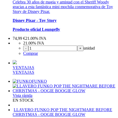
Celebra 30 años de magia y amistad con el Sheriff Woody
gracias a esta fantástica mini mochila conmemorativa de Toy
Story de Disney Pixar.
Disney Pixar - Toy Story
Producto oficial Loungefly
74,99
€
21.00%
IVA
21.00%
IVA
unidad
-
+
Comprar
VENTAJAS
VENTAJAS
FUNKO
Vista rápida
EN STOCK
LLAVERO FUNKO POP THE NIGHTMARE BEFORE
CHRISTMAS - OOGIE BOOGIE GLOW