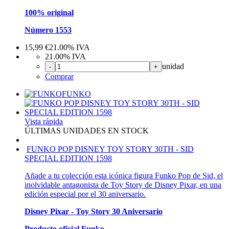
100% original
Número 1553
15,99
€
21.00%
IVA
21.00%
IVA
unidad
-
+
Comprar
FUNKO
Vista rápida
ÚLTIMAS UNIDADES EN STOCK
FUNKO POP DISNEY TOY STORY 30TH - SID
SPECIAL EDITION 1598
Añade a tu colección esta icónica figura Funko Pop de Sid, el
inolvidable antagonista de Toy Story de Disney Pixar, en una
edición especial por el 30 aniversario.
Disney Pixar - Toy Story 30 Aniversario
Producto oficial Funko