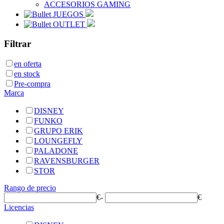
ACCESORIOS GAMING
JUEGOS
OUTLET
Filtrar
en oferta
en stock
Pre-compra
Marca
DISNEY
FUNKO
GRUPO ERIK
LOUNGEFLY
PALADONE
RAVENSBURGER
STOR
Rango de precio
€
-
€
Licencias