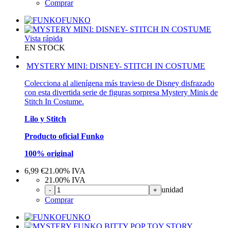
Comprar
FUNKO
Vista rápida
EN STOCK
MYSTERY MINI: DISNEY- STITCH IN COSTUME
Colecciona al alienígena más travieso de Disney disfrazado
con esta divertida serie de figuras sorpresa Mystery Minis de
Stitch In Costume.
Lilo y Stitch
Producto oficial Funko
100% original
6,99
€
21.00%
IVA
21.00%
IVA
unidad
-
+
Comprar
FUNKO