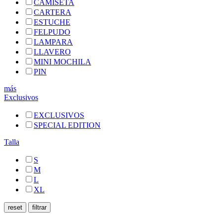
CAMISETA
CARTERA
ESTUCHE
FELPUDO
LAMPARA
LLAVERO
MINI MOCHILA
PIN
más
Exclusivos
EXCLUSIVOS
SPECIAL EDITION
Talla
S
M
L
XL