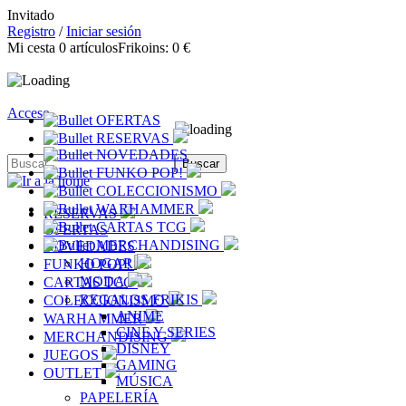
Invitado
Registro
/
Iniciar sesión
Mi cesta
0
artículos
Frikoins:
0 €
Acceso
OFERTAS
RESERVAS
NOVEDADES
FUNKO POP!
COLECCIONISMO
WARHAMMER
RESERVAS
CARTAS TCG
OFERTAS
MERCHANDISING
NOVEDADES
HOGAR
FUNKO POP!
MODA
CARTAS TCG
REGALOS FRIKIS
COLECCIONISMO
ANIME
WARHAMMER
CINE Y SERIES
MERCHANDISING
DISNEY
JUEGOS
GAMING
OUTLET
MÚSICA
PAPELERÍA