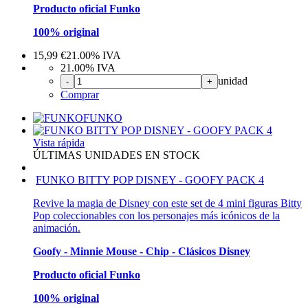
Producto oficial Funko
100% original
15,99
€
21.00%
IVA
21.00%
IVA
unidad
-
+
Comprar
FUNKO
Vista rápida
ÚLTIMAS UNIDADES EN STOCK
FUNKO BITTY POP DISNEY - GOOFY PACK 4
Revive la magia de Disney con este set de 4 mini figuras Bitty
Pop coleccionables con los personajes más icónicos de la
animación.
Goofy - Minnie Mouse - Chip - Clásicos Disney
Producto oficial Funko
100% original