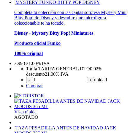
MYSTERY FUNKO BITTY POP DISNEY
Completa tu colección con las cajitas sorpresa Mystery Mini
Bitty Pop! de Disney y descubre qué microfigura
coleccionable te ha tocado.
Disney - Mystery Bitty Pop! Miniatures
Producto oficial Funko
100% original
3,99
€
21.00%
IVA
Tarifa TARIFA GENERAL DTO
0,02%
descuento
21.00%
IVA
unidad
-
+
Comprar
STOR
Vista rápida
AGOTADO
TAZA PESADILLA ANTES DE NAVIDAD JACK