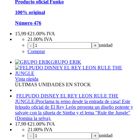
Producto oficial Funko
100% original
Número 476
15,99
€
21.00%
IVA
21.00%
IVA
unidad
-
+
Comprar
GRUPO ERIK
Vista rápida
ÚLTIMAS UNIDADES EN STOCK
FELPUDO DISNEY EL REY LEON RULE THE
JUNGLE
¡Proclama tu reino desde la entrada de casa! Este
felpudo oficial de El Rey León presenta un diseño potente y
salvaje con la silueta de Simba y el lema "Rule the Jungle"
(Domina la selva).
17,99
€
21.00%
IVA
21.00%
IVA
unidad
-
+