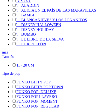
DISNEY
\
__
ALADDIN
\
__
ALICIA EN EL PAÍS DE LAS MARAVILLAS
\
__
BAMBI
\
__
BLANCANIEVES Y LOS 7 ENANITOS
\
__
DISNEY HALLOWEEN
\
__
DISNEY HOLIDAY
\
__
DUMBO
\
__
EL LIBRO DE LA SELVA
\
__
EL REY LEÓN
más
Tamaño
11 - 20 CM
Tipo de pop
FUNKO BITTY POP
FUNKO BITTY POP TOWN
FUNKO POP! DELUXE
FUNKO POP LLAVERO
FUNKO POP! MOMENT
FUNKO POP! REGULAR