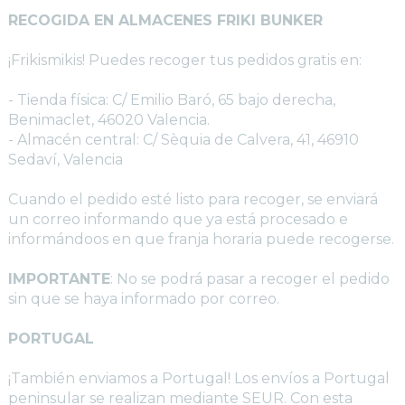
visitas de nuestra web, fuentes, medios, navegación... Así 
RECOGIDA EN ALMACENES FRIKI BUNKER
podemos optimizar mejor nuestro sitio web sabiendo qué 
páginas son más populares y cuales necesitamos mejorar. 
¡Frikismikis! Puedes recoger tus pedidos gratis en:
Toda la información que recaban estas cookies es anónima y 
puramente estadística. Si deseas bloquear estas cookies no 
- Tienda física: C/ Emilio Baró, 65 bajo derecha,
sabremos si nuestra web es visitada.
Benimaclet, 46020 Valencia.
- Almacén central: C/ Sèquia de Calvera, 41, 46910
Confirmar tus preferencias
Sedaví, Valencia
Respetamos tu privacidad, por lo que puede escoger no 
permitirnos usar las cookies dirigidas y análiticas navegando 
Cuando el pedido esté listo para recoger, se enviará
tan solo con las estrictamente necesarias. Sin embargo, tu 
un correo informando que ya está procesado e
experiencia de usuario o servicio que te ofrecemos podrá 
informándoos en que franja horaria puede recogerse.
verse mermado.
Si deseas navegar solo con las cookies necesarias
IMPORTANTE
: No se podrá pasar a recoger el pedido
pulsa:
BLOQUEAR COOKIES
sin que se haya informado por correo.
PORTUGAL
¡También enviamos a Portugal! Los envíos a Portugal
peninsular se realizan mediante SEUR. Con esta