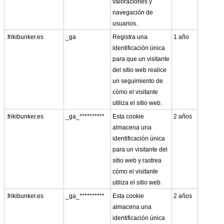
valoraciones y
navegación de
usuarios.
.frikibunker.es
_ga
Registra una
1 año
identificación única
para que un visitante
del sitio web realice
un seguimiento de
cómo el visitante
utiliza el sitio web.
.frikibunker.es
_ga_**********
Esta cookie
2 años
almacena una
identificación única
para un visitante del
sitio web y rastrea
cómo el visitante
utiliza el sitio web.
.frikibunker.es
_ga_**********
Esta cookie
2 años
almacena una
identificación única