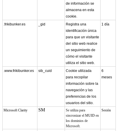
de información se
almacena en esta
cookie.
.frikibunker.es
_gid
Registra una
1 día
identificación única
para que un visitante
del sitio web realice
un seguimiento de
cómo el visitante
utiliza el sitio web.
.www.frikibunker.es
sib_cuid
Cookie utilizada
6
para recopilar
meses
información sobre la
navegación y las
preferencias de los
usuarios del sitio.
SM
Microsoft Clarity
Se utiliza para
Sesión
sincronizar el
MUID
en
los dominios de
Microsoft.