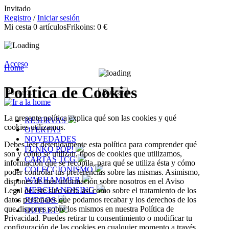
Invitado
Registro
/
Iniciar sesión
Mi cesta
0
artículos
Frikoins:
0 €
Acceso
Home
Política de Cookies
La presente política explica qué son las cookies y qué
RESERVAS
cookies utilizamos.
OFERTAS
NOVEDADES
Debes leer detenidamente esta política para comprender qué
FUNKO POP!
son y cómo se utilizan, tipos de cookies que utilizamos,
CARTAS TCG
información que se recopila, para qué se utiliza ésta y cómo
COLECCIONISMO
poder controlar tus preferencias sobre las mismas. Asimismo,
WARHAMMER
dispones de más información sobre nosotros en el Aviso
MERCHANDISING
Legal de este sitio web, así como sobre el tratamiento de los
datos personales que podamos recabar y los derechos de los
JUEGOS
que dispones sobre los mismos en nuestra Política de
OUTLET
Privacidad. Puedes retirar tu consentimiento o modificar tu
configuración de las cookies en cualquier momento a través