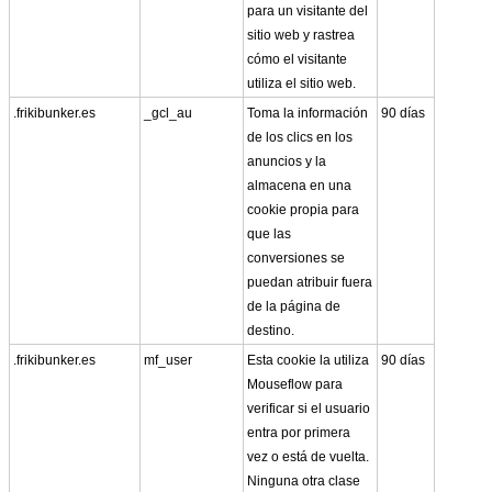
para un visitante del
sitio web y rastrea
cómo el visitante
utiliza el sitio web.
.frikibunker.es
_gcl_au
Toma la información
90 días
de los clics en los
anuncios y la
almacena en una
cookie propia para
que las
conversiones se
puedan atribuir fuera
de la página de
destino.
.frikibunker.es
mf_user
Esta cookie la utiliza
90 días
Mouseflow para
verificar si el usuario
entra por primera
vez o está de vuelta.
Ninguna otra clase