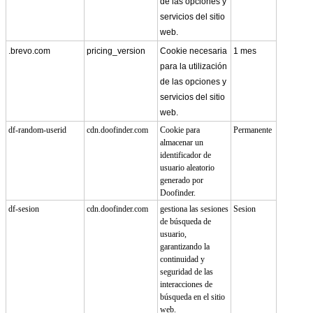
de las opciones y
servicios del sitio
web.
.brevo.com
pricing_version
Cookie necesaria
1 mes
para la utilización
de las opciones y
servicios del sitio
web.
df-random-userid
cdn.doofinder.com
Cookie para
Permanente
almacenar un
identificador de
usuario aleatorio
generado por
Doofinder.
df-sesion
cdn.doofinder.com
gestiona las sesiones
Sesion
de búsqueda de
usuario,
garantizando la
continuidad y
seguridad de las
interacciones de
búsqueda en el sitio
web.