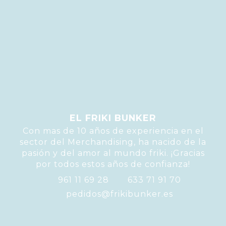
tan solo con las estrictamente necesarias. Sin embargo, tu 
experiencia de usuario o servicio que te ofrecemos podrá 
verse mermado.
Si deseas navegar solo con las cookies necesarias
pulsa:
BLOQUEAR COOKIES
EL FRIKI BUNKER
Con mas de 10 años de experiencia en el
sector del Merchandising, ha nacido de la
pasión y del amor al mundo friki. ¡Gracias
por todos estos años de confianza!
961 11 69 28
633 71 91 70
pedidos@frikibunker.es