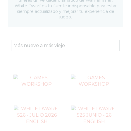
Si eres un verdadero fanático de Warhammer,
THE OLD WORLD
White Dwarf es tu fuente indispensable para estar
HERRAMIENTAS Y ACCESORIOS
siempre actualizado y mejorar tu experiencia de
juego.
PINTURAS
DADOS
REVISTA WHITE DWARF
FIGURAS JOY TOY WARHAMMER
SETS Y GUÍAS DE INICIO
CARTAS TCG
MERCHANDISING
JUEGOS
OUTLET