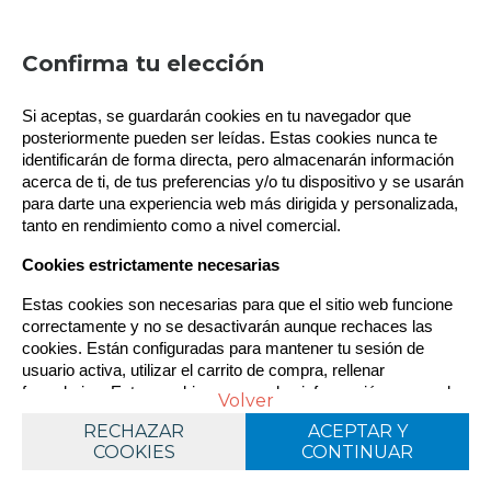
AGOTADO
Política de gestión de Cookies
Confirma tu elección
WHITE DWARF 520
Utilizamos cookies propias para el correcto
ENERO - 26 ENGLISH
Si aceptas, se guardarán cookies en tu navegador que 
funcionamiento del sitio. Además, se utilizan otras de
10
€
terceros que analizan cómo se usan nuestros servicios
posteriormente pueden ser leídas. Estas cookies nunca te 
4.00%
IVA
para mejorar la experiencia de usuario, divulgar ofertas
identificarán de forma directa, pero almacenarán información 
comerciales personalizadas o realizar análisis de sus
acerca de ti, de tus preferencias y/o tu dispositivo y se usarán 
hábitos de navegación. Pulse el botón para aceptarlas o
para darte una experiencia web más dirigida y personalizada, 
“Configurar” para poder bloquearlas. Puede revisar toda la
tanto en rendimiento como a nivel comercial.
información y retirar su consentimiento en cualquier
momento desde nuestra Política de Cookies.
Cookies estrictamente necesarias
Estas cookies son necesarias para que el sitio web funcione 
correctamente y no se desactivarán aunque rechaces las 
cookies. Están configuradas para mantener tu sesión de 
usuario activa, utilizar el carrito de compra, rellenar 
formularios. Estas cookies no guardan información personal 
mostrando
1
al
5
de
5
Política de cookies
Volver
Configurar
sensible.
RECHAZAR
RECHAZAR
ACEPTAR Y
ACEPTAR Y
COOKIES
COOKIES
CONTINUAR
CONTINUAR
nº prod.
Cookies dirigidas