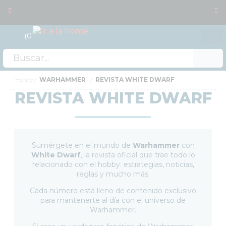
0
Acceso
OFERTAS
Home
WARHAMMER
REVISTA WHITE DWARF
REVISTA WHITE DWARF
RESERVAS
NOVEDADES
FUNKO POP!
COLECCIONISMO
Sumérgete en el mundo de
Warhammer
con
White Dwarf
, la revista oficial que trae todo lo
WARHAMMER
relacionado con el hobby: estrategias, noticias,
reglas y mucho más.
FUERZA DE BATALLA
WARHAMMER 40.000
Cada número está lleno de contenido exclusivo
AGE OF SIGMAR
para mantenerte al día con el universo de
BLOOD BOWL
Warhammer.
THE LORD OF THE RINGS