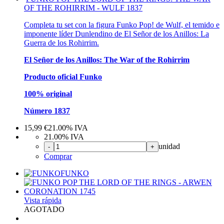
OF THE ROHIRRIM - WULF 1837
Completa tu set con la figura Funko Pop! de Wulf, el temido e
imponente líder Dunlendino de El Señor de los Anillos: La
Guerra de los Rohirrim.
El Señor de los Anillos: The War of the Rohirrim
Producto oficial Funko
100% original
Número 1837
15,99
€
21.00%
IVA
21.00%
IVA
unidad
-
+
Comprar
FUNKO
Vista rápida
AGOTADO