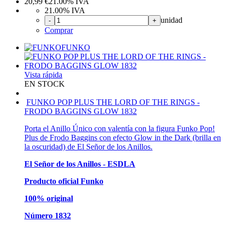
20,99
€
21.00%
IVA
21.00%
IVA
unidad
-
+
Comprar
FUNKO
Vista rápida
EN STOCK
FUNKO POP PLUS THE LORD OF THE RINGS -
FRODO BAGGINS GLOW 1832
Porta el Anillo Único con valentía con la figura Funko Pop!
Plus de Frodo Baggins con efecto Glow in the Dark (brilla en
la oscuridad) de El Señor de los Anillos.
El Señor de los Anillos - ESDLA
Producto oficial Funko
100% original
Número 1832