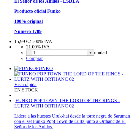
El Señor de los Anillos - ESDLA
Producto oficial Funko
100% original
Número 1709
15,99
€
21.00%
IVA
21.00%
IVA
unidad
-
+
Comprar
FUNKO
Vista rápida
EN STOCK
FUNKO POP TOWN THE LORD OF THE RINGS -
LURTZ WITH ORTHANC 02
Lidera a las huestes Uruk-hai desde la torre negra de Saruman
con el set Funko Pop! Town de Lurtz junto a Orthanc de El
Señor de los Anillos.