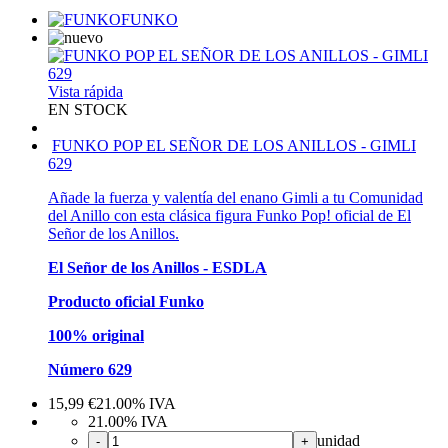
FUNKO
Vista rápida
EN STOCK
FUNKO POP EL SEÑOR DE LOS ANILLOS - GIMLI
629
Añade la fuerza y valentía del enano Gimli a tu Comunidad
del Anillo con esta clásica figura Funko Pop! oficial de El
Señor de los Anillos.
El Señor de los Anillos - ESDLA
Producto oficial Funko
100% original
Número 629
15,99
€
21.00%
IVA
21.00%
IVA
unidad
-
+