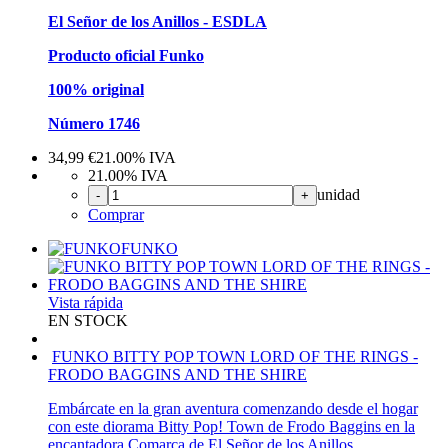
El Señor de los Anillos - ESDLA
Producto oficial Funko
100% original
Número 1746
34,99
€
21.00%
IVA
21.00%
IVA
unidad
-
+
Comprar
FUNKO
Vista rápida
EN STOCK
FUNKO BITTY POP TOWN LORD OF THE RINGS -
FRODO BAGGINS AND THE SHIRE
Embárcate en la gran aventura comenzando desde el hogar
con este diorama Bitty Pop! Town de Frodo Baggins en la
encantadora Comarca de El Señor de los Anillos.