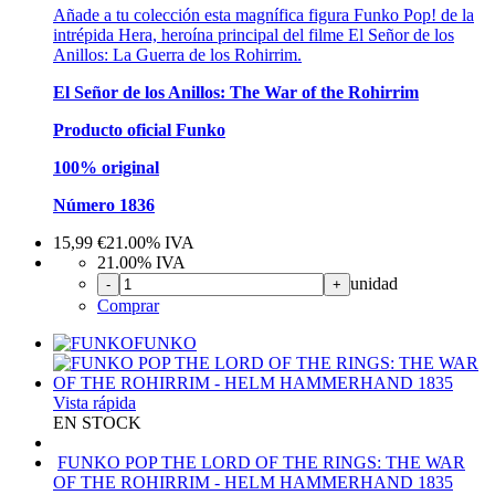
Añade a tu colección esta magnífica figura Funko Pop! de la
intrépida Hera, heroína principal del filme El Señor de los
Anillos: La Guerra de los Rohirrim.
El Señor de los Anillos: The War of the Rohirrim
Producto oficial Funko
100% original
Número 1836
15,99
€
21.00%
IVA
21.00%
IVA
unidad
-
+
Comprar
FUNKO
Vista rápida
EN STOCK
FUNKO POP THE LORD OF THE RINGS: THE WAR
OF THE ROHIRRIM - HELM HAMMERHAND 1835