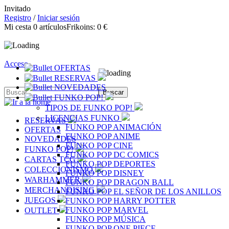
Invitado
Registro
/
Iniciar sesión
Mi cesta
0
artículos
Frikoins:
0 €
Acceso
OFERTAS
RESERVAS
NOVEDADES
FUNKO POP!
TIPOS DE FUNKO POP!
LICENCIAS FUNKO
RESERVAS
FUNKO POP ANIMACIÓN
OFERTAS
FUNKO POP ANIME
NOVEDADES
FUNKO POP CINE
FUNKO POP!
FUNKO POP DC COMICS
CARTAS TCG
FUNKO POP DEPORTES
COLECCIONISMO
FUNKO POP DISNEY
WARHAMMER
FUNKO POP DRAGON BALL
MERCHANDISING
FUNKO POP EL SEÑOR DE LOS ANILLOS
JUEGOS
FUNKO POP HARRY POTTER
FUNKO POP MARVEL
OUTLET
FUNKO POP MÚSICA
FUNKO POP ONE PIECE