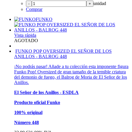
unidad
-
+
Comprar
FUNKO
Vista rápida
AGOTADO
FUNKO POP OVERSIZED EL SEÑOR DE LOS
ANILLOS - BALROG 448
¡No podrás pasar! Añade a tu colección esta imponente figura
Funko Pop! Oversized de gran tamaño de la temible criatura
del demonio de fuego, el Balrog de Moria de El Señor de los
Anillos.
El Señor de los Anillos - ESDLA
Producto oficial Funko
100% original
Número 448