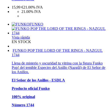
15,99
€
21.00%
IVA
21.00%
IVA
FUNKO
Vista rápida
EN STOCK
FUNKO POP THE LORD OF THE RINGS - NAZGUL
1744
Llena de misterio y oscuridad tu vitrina con la figura Funko
Pop! del temible Espectro del Anillo (Nazgûl) de El Señor de
los Anillos.
El Señor de los Anillos - ESDLA
Producto oficial Funko
100% original
Número 1744