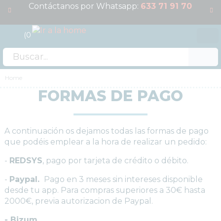
Contáctanos por Whatsapp:
633 71 91 70
0
Acceso
OFERTAS
Home
FORMAS DE PAGO
RESERVAS
NOVEDADES
FUNKO POP!
A continuación os dejamos todas las formas de pago
COLECCIONISMO
que podéis emplear a la hora de realizar un pedido:
WARHAMMER
-
REDSYS
, pago por tarjeta de crédito o débito.
CARTAS TCG
-
Paypal.
Pago en 3 meses sin intereses disponible
MERCHANDISING
desde tu app. Para compras superiores a 30€ hasta
2000€, previa autorizacion de Paypal.
JUEGOS
OUTLET
- Bizum.