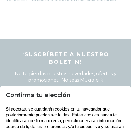
¡SUSCRÍBETE A NUESTRO
BOLETÍN!
No te pierdas nuestras novedades, ofertas y
promociones. ¡No seas Muggle! ⤵️
Política de gestión de Cookies
Confirma tu elección
Utilizamos cookies propias para el correcto
Si aceptas, se guardarán cookies en tu navegador que 
funcionamiento del sitio. Además, se utilizan otras de
He leído y acepto la
terceros que analizan cómo se usan nuestros servicios
posteriormente pueden ser leídas. Estas cookies nunca te 
política de privacidad
para mejorar la experiencia de usuario, divulgar ofertas
identificarán de forma directa, pero almacenarán información 
comerciales personalizadas o realizar análisis de sus
acerca de ti, de tus preferencias y/o tu dispositivo y se usarán 