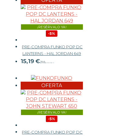
OFERTA
¡RESÉRVALO YA!
-5%
PRE-COMPRA FUNKO POP DC
15,99 €
LANTERNS - HAL JORDAN 649
15,19
€
21.00%
IVA
FUNKO
-
+
OFERTA
¡RESÉRVALO YA!
-5%
PRE-COMPRA FUNKO POP DC