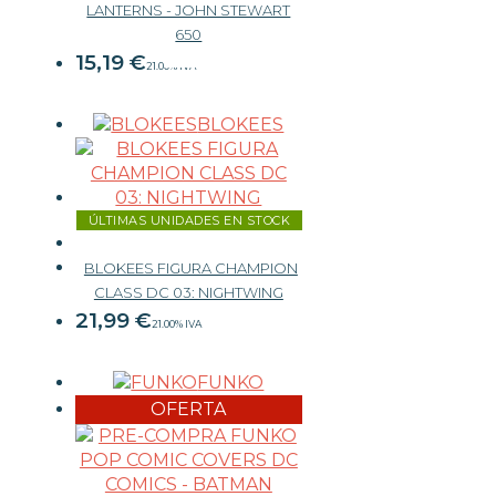
LANTERNS - JOHN STEWART
15,99 €
650
15,19
€
21.00%
IVA
BLOKEES
-
+
ÚLTIMAS UNIDADES EN STOCK
BLOKEES FIGURA CHAMPION
CLASS DC 03: NIGHTWING
21,99
€
21.00%
IVA
FUNKO
-
+
OFERTA