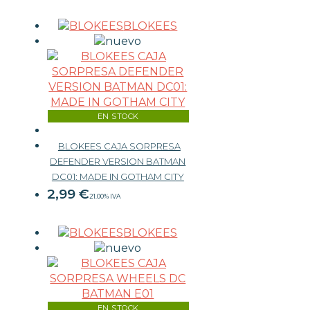
WARHAMMER
BLOKEES
CARTAS TCG
MERCHANDISING
EN STOCK
JUEGOS
BLOKEES CAJA SORPRESA
DEFENDER VERSION BATMAN
DC01: MADE IN GOTHAM CITY
OUTLET
2,99
€
21.00%
IVA
BLOKEES
-
+
EN STOCK