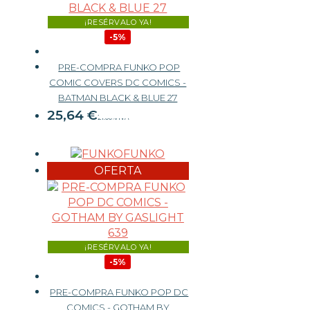
¡RESÉRVALO YA!
-5%
PRE-COMPRA FUNKO POP
COMIC COVERS DC COMICS -
26,99 €
BATMAN BLACK & BLUE 27
25,64
€
21.00%
IVA
FUNKO
-
+
OFERTA
¡RESÉRVALO YA!
-5%
PRE-COMPRA FUNKO POP DC
COMICS - GOTHAM BY