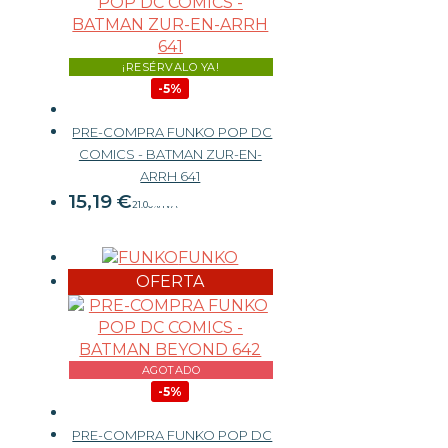
¡RESÉRVALO YA!
-5%
PRE-COMPRA FUNKO POP DC
COMICS - BATMAN ZUR-EN-
15,99 €
ARRH 641
15,19
€
21.00%
IVA
FUNKO
-
+
OFERTA
AGOTADO
-5%
PRE-COMPRA FUNKO POP DC