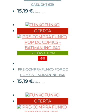
15,99 €
GASLIGHT 639
15,19
€
21.00%
IVA
FUNKO
-
+
OFERTA
¡RESÉRVALO YA!
-5%
PRE-COMPRA FUNKO POP DC
15,99 €
COMICS - BATMAN INC. 640
15,19
€
21.00%
IVA
FUNKO
-
+
OFERTA