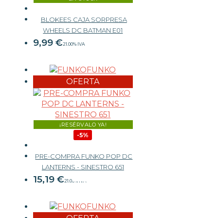
BLOKEES CAJA SORPRESA
WHEELS DC BATMAN E01
9,99
€
21.00%
IVA
FUNKO
-
+
OFERTA
¡RESÉRVALO YA!
-5%
PRE-COMPRA FUNKO POP DC
15,99 €
LANTERNS - SINESTRO 651
15,19
€
21.00%
IVA
FUNKO
-
+