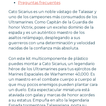
Preguntas frecuentes
Cato Sicarius es un noble vástago de Talassar y
DADOS
uno de los campeones más consumados de los
REVISTA WHITE DWARF
Ultramarines. Como Capitán de la Guardia de
FIGURAS JOY TOY WARHAMMER
honor Victrix, posee un excelso dominio de la
SETS Y GUÍAS DE INICIO
espada y es un auténtico maestro de los
CARTAS TCG
asaltos relámpago, desplegando a sus
guerreros con una determinación y velocidad
nacidas de la confianza más absoluta.
MERCHANDISING
Con este kit multicomponente de plástico
puedes montar a Cato Sicarius, un legendario
JUEGOS
héroe de los Ultramarines para tus ejércitos de
Marines Espaciales de Warhammer 40,000. Es
un maestro en el combate cuerpo a cuerpo al
OUTLET
que muy pocos enemigos pueden plantar cara
un duelo. Esta espectacular miniatura está
ataviada con galas y marcas de honor acordes
a su estatus. Empuña en alto la legendaria
Espada tormentosa Talassariana, porta su