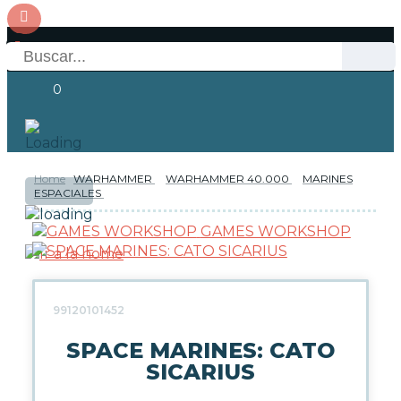
0
Home
WARHAMMER
WARHAMMER 40.000
MARINES
OFERTAS
ESPACIALES
RESERVAS
Acceso
GAMES WORKSHOP
NOVEDADES
FUNKO POP!
99120101452
COLECCIONISMO
SPACE MARINES: CATO
SICARIUS