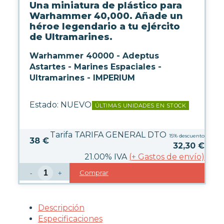
WARHAMMER
Una miniatura de plástico para
Warhammer 40,000. Añade un
héroe legendario a tu ejército
FUERZA DE BATALLA
de Ultramarines.
WARHAMMER 40.000
Warhammer 40000 - Adeptus
Astartes - Marines Espaciales -
Ultramarines - IMPERIUM
EJÉRCITOS DEL CHAOS
EJÉRCITOS DEL IMPERIUM
EJÉRCITOS XENOS
Estado:
NUEVO
ÚLTIMAS UNIDADES EN STOCK
MARINES ESPACIALES
KILL TEAM
REGLAS Y CÓDEX
Tarifa TARIFA GENERAL DTO
15%
descuento
38 €
AGE OF SIGMAR
32,30
€
21.00%
IVA
(
+
Gastos de envío)
Comprar
-
+
BLOOD BOWL
THE LORD OF THE RINGS
THE OLD WORLD
Descripción
HERRAMIENTAS Y ACCESORIOS
Especificaciones
PINTURAS