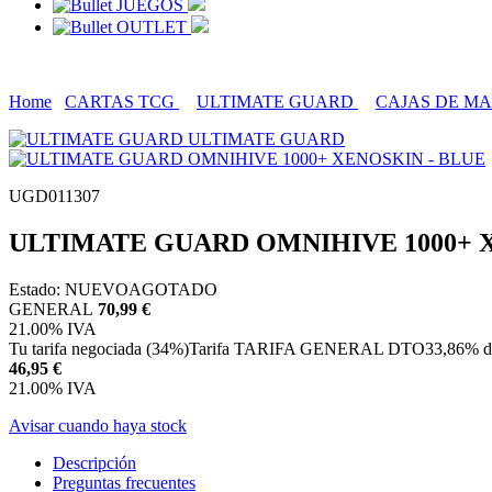
JUEGOS
OUTLET
Home
CARTAS TCG
ULTIMATE GUARD
CAJAS DE M
ULTIMATE GUARD
UGD011307
ULTIMATE GUARD OMNIHIVE 1000+ 
Estado:
NUEVO
AGOTADO
GENERAL
70,99 €
21.00%
IVA
Tu tarifa negociada (34%)
Tarifa TARIFA GENERAL DTO
33,86%
d
46,95
€
21.00%
IVA
Avisar cuando haya stock
Descripción
Preguntas frecuentes