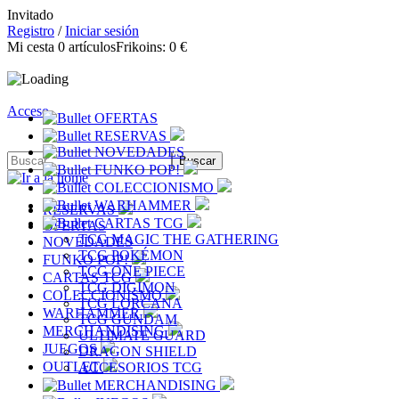
Invitado
Registro
/
Iniciar sesión
Mi cesta
0
artículos
Frikoins:
0 €
Acceso
OFERTAS
RESERVAS
NOVEDADES
FUNKO POP!
COLECCIONISMO
WARHAMMER
RESERVAS
CARTAS TCG
OFERTAS
TCG MAGIC THE GATHERING
NOVEDADES
TCG POKÉMON
FUNKO POP!
TCG ONE PIECE
CARTAS TCG
TCG DIGIMON
COLECCIONISMO
TCG LORCANA
WARHAMMER
TCG GUNDAM
MERCHANDISING
ULTIMATE GUARD
JUEGOS
DRAGON SHIELD
OUTLET
ACCESORIOS TCG
MERCHANDISING