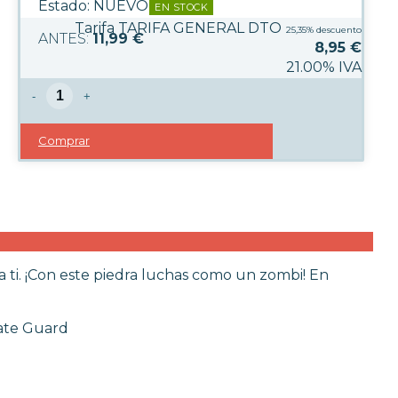
Estado:
NUEVO
EN STOCK
Tarifa TARIFA GENERAL DTO
25,35%
descuento
11,99 €
8,95
€
21.00%
IVA
-
+
Comprar
a ti. ¡Con este piedra luchas como un zombi! En
mate Guard