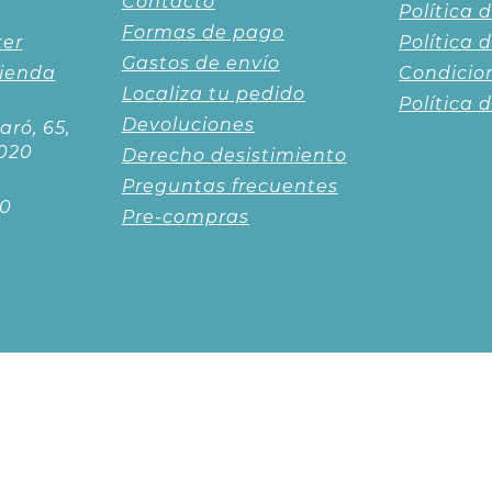
Contacto
Política 
Formas de pago
ker
Política 
Gastos de envío
tienda
Condicio
Localiza tu pedido
Política 
Devoluciones
aró, 65,
020
Derecho desistimiento
Preguntas frecuentes
00
Pre-compras