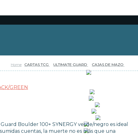
Home
CARTAS TCG
ULTIMATE GUARD
CAJAS DE MAZO
RESERVAS
OFERTAS
NOVEDADES
FUNKO POP!
CARTAS TCG
COLECCIONISMO
WARHAMMER
MERCHANDISING
mate Guard Boulder 100+ SYNERGY verde/negro es ideal
JUEGOS
resumidas cuentas, la muerte no es más que una
OUTLET