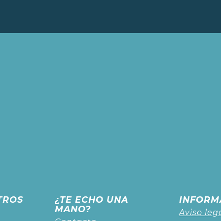
TROS
¿TE ECHO UNA
INFORM
MANO?
Aviso leg