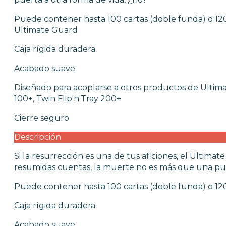
WARHAMMER
Puede contener hasta 100 cartas (doble funda) o 12
Ultimate Guard
CARTAS TCG
Caja rígida duradera
Acabado suave
TCG MAGIC THE GATHERING
TCG POKÉMON
Diseñado para acoplarse a otros productos de Ultima
TCG ONE PIECE
100+, Twin Flip'n'Tray 200+
TCG DIGIMON
Cierre seguro
TCG LORCANA
TCG GUNDAM
Descripción
ULTIMATE GUARD
DRAGON SHIELD
Si la resurrección es una de tus aficiones, el Ultim
ACCESORIOS TCG
resumidas cuentas, la muerte no es más que una pue
MERCHANDISING
Puede contener hasta 100 cartas (doble funda) o 12
Caja rígida duradera
JUEGOS
Acabado suave