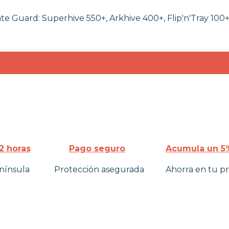
e Guard: Superhive 550+, Arkhive 400+, Flip'n'Tray 100+,
2 horas
Pago seguro
Acumula un 5%
nínsula
Protección asegurada
Ahorra en tu p