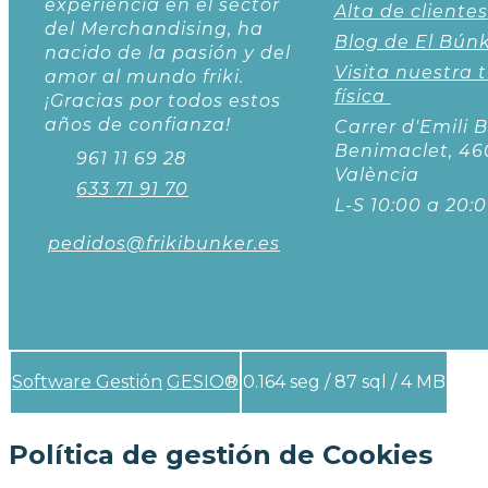
experiencia en el sector
Alta de clientes
del Merchandising, ha
Blog de El Bún
nacido de la pasión y del
Visita nuestra 
amor al mundo friki.
física
¡Gracias por todos estos
años de confianza!
Carrer d'Emili B
Benimaclet, 46
961 11 69 28
València
633 71 91 70
L-S 10:00 a 20:
pedidos@frikibunker.es
Software Gestión
GESIO®
0.164 seg /
87 sql
/ 4 MB
Política de gestión de Cookies