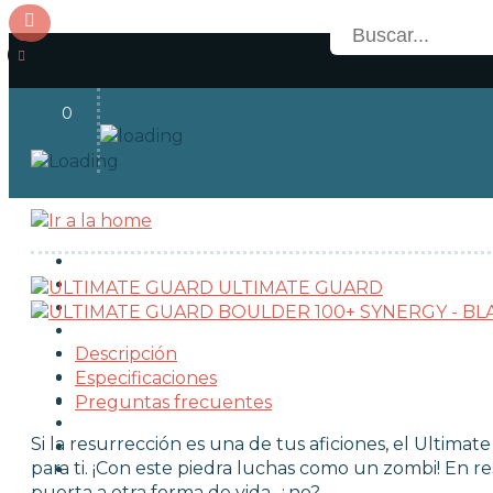
0
Acceso
OFERTAS
RESERVAS
ULTIMATE GUARD
NOVEDADES
Descripción
FUNKO POP!
Especificaciones
Preguntas frecuentes
COLECCIONISMO
Si la resurrección es una de tus aficiones, el Ulti
para ti. ¡Con este piedra luchas como un zombi! En 
puerta a otra forma de vida, ¿no?