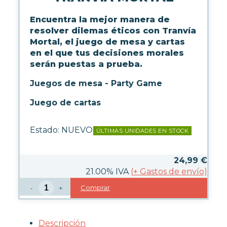
WARHAMMER
Encuentra la mejor manera de
resolver dilemas éticos con Tranvía
CARTAS TCG
Mortal, el juego de mesa y cartas
en el que tus decisiones morales
serán puestas a prueba.
MERCHANDISING
Juegos de mesa - Party Game
JUEGOS
Juego de cartas
Estado:
NUEVO
ÚLTIMAS UNIDADES EN STOCK
JUEGOS DE MESA
LEGO
JUEGOS DE ROL
24,99
€
PUZZLES
21.00%
IVA
(
+
Gastos de envío)
GUNDAM ASSEMBLE
Comprar
-
+
OUTLET
Descripción