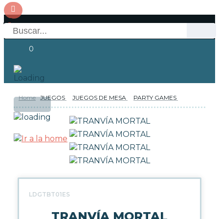
0
Home
JUEGOS
JUEGOS DE MESA
PARTY GAMES
OFERTAS
RESERVAS
Acceso
NOVEDADES
FUNKO POP!
COLECCIONISMO
LDGTBT01ES
TRANVÍA MORTAL