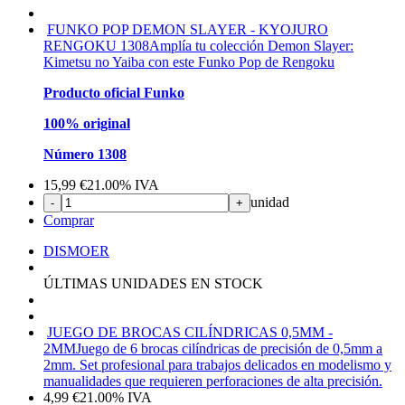
FUNKO POP DEMON SLAYER - KYOJURO
RENGOKU 1308
Amplía tu colección Demon Slayer:
Kimetsu no Yaiba con este Funko Pop de Rengoku
Producto oficial Funko
100% original
Número 1308
15,99
€
21.00%
IVA
unidad
-
+
Comprar
DISMOER
ÚLTIMAS UNIDADES EN STOCK
JUEGO DE BROCAS CILÍNDRICAS 0,5MM -
2MM
Juego de 6 brocas cilíndricas de precisión de 0,5mm a
2mm. Set profesional para trabajos delicados en modelismo y
manualidades que requieren perforaciones de alta precisión.
4,99
€
21.00%
IVA