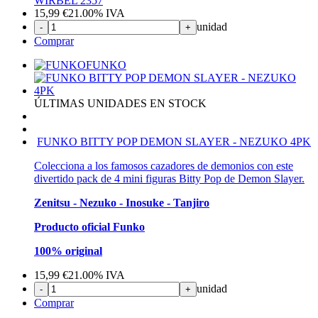
WIRBEL 2357
15,99
€
21.00%
IVA
unidad
-
+
Comprar
FUNKO
ÚLTIMAS UNIDADES EN STOCK
FUNKO BITTY POP DEMON SLAYER - NEZUKO 4PK
Colecciona a los famosos cazadores de demonios con este
divertido pack de 4 mini figuras Bitty Pop de Demon Slayer.
Zenitsu - Nezuko - Inosuke - Tanjiro
Producto oficial Funko
100% original
15,99
€
21.00%
IVA
unidad
-
+
Comprar