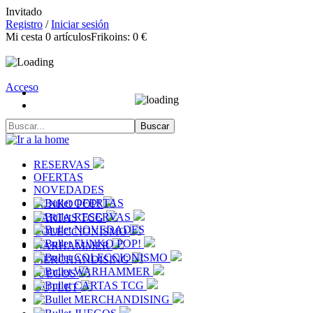
Invitado
Registro
/
Iniciar sesión
Mi cesta
0
artículos
Frikoins:
0 €
Acceso
RESERVAS
OFERTAS
NOVEDADES
OFERTAS
FUNKO POP!
RESERVAS
CARTAS TCG
NOVEDADES
COLECCIONISMO
FUNKO POP!
WARHAMMER
COLECCIONISMO
MERCHANDISING
WARHAMMER
JUEGOS
CARTAS TCG
OUTLET
MERCHANDISING