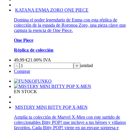
KATANA ENMA ZORO ONE PIECE
Domina el poder legendario de Enma con esta réplica de
colección de la espada de Roronoa Zoro, una pieza clave que
captura la esencia de One Piece.
One Piece
Réplica de colección
49,99
€
21.00%
IVA
unidad
-
+
Comprar
FUNKO
EN STOCK
MISTERY MINI BITTY POP X-MEN
Amplía tu colección de Marvel X-Men con este surtido de
coleccionables Bitty POP! que incluye a tus héroes y villanos
favoritos. Cada Bitty POP! viene en un envase sorpresa e