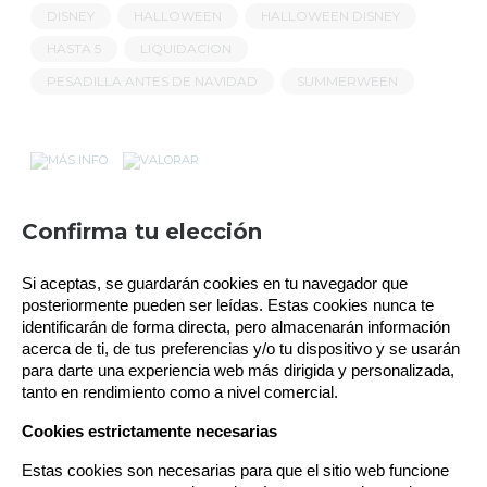
DISNEY
HALLOWEEN
HALLOWEEN DISNEY
HASTA 5
LIQUIDACION
PESADILLA ANTES DE NAVIDAD
SUMMERWEEN
Política de gestión de Cookies
Confirma tu elección
RELACIONADOS
Utilizamos cookies propias para el correcto
Si aceptas, se guardarán cookies en tu navegador que 
funcionamiento del sitio. Además, se utilizan otras de
terceros que analizan cómo se usan nuestros servicios
posteriormente pueden ser leídas. Estas cookies nunca te 
para mejorar la experiencia de usuario, divulgar ofertas
identificarán de forma directa, pero almacenarán información 
comerciales personalizadas o realizar análisis de sus
acerca de ti, de tus preferencias y/o tu dispositivo y se usarán 
hábitos de navegación. Pulse el botón para aceptarlas o
para darte una experiencia web más dirigida y personalizada, 
“Configurar” para poder bloquearlas. Puede revisar toda la
tanto en rendimiento como a nivel comercial.
OFERTA
información y retirar su consentimiento en cualquier
momento desde nuestra Política de Cookies.
Cookies estrictamente necesarias
Estas cookies son necesarias para que el sitio web funcione 