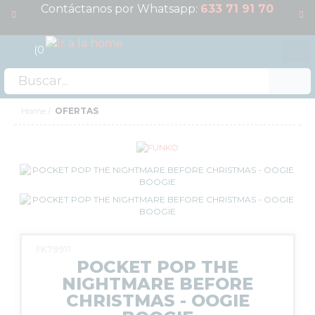
Contáctanos por Whatsapp:
633 71 91 70
0
Acceso
OFERTAS
Home
OFERTAS
RESERVAS
NOVEDADES
FUNKO POP!
COLECCIONISMO
WARHAMMER
CARTAS TCG
FK79911
POCKET POP THE
MERCHANDISING
NIGHTMARE BEFORE
JUEGOS
CHRISTMAS - OOGIE
OUTLET