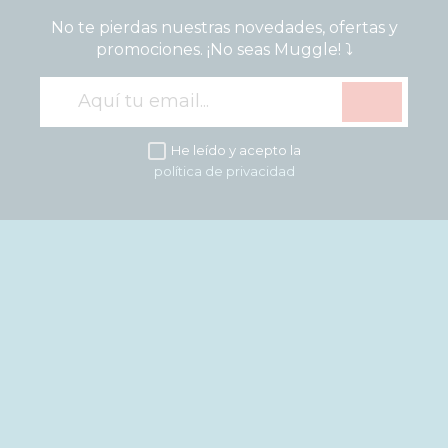
páginas son más populares y cuales necesitamos mejorar. 
Toda la información que recaban estas cookies es anónima y 
No te pierdas nuestras novedades, ofertas y
puramente estadística. Si deseas bloquear estas cookies no 
promociones. ¡No seas Muggle! ⤵️
sabremos si nuestra web es visitada.
Confirmar tus preferencias
Respetamos tu privacidad, por lo que puede escoger no 
He leído y acepto la
permitirnos usar las cookies dirigidas y análiticas navegando 
política de privacidad
tan solo con las estrictamente necesarias. Sin embargo, tu 
experiencia de usuario o servicio que te ofrecemos podrá 
verse mermado.
Si deseas navegar solo con las cookies necesarias
pulsa:
BLOQUEAR COOKIES