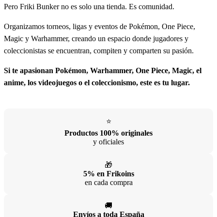
5% en Frikoins
en cada compra
🚚
Envíos a toda España
Baleares, Canarias y Portugal
🏪
Tienda física en Valencia
con atención personalizada
¡Suscríbete a nuestro boletín!
No te pierdas nuestras novedades, ofertas y promociones. ¡No seas
Muggle! ⤵️
He leído y acepto la
política de privacidad
Instagram