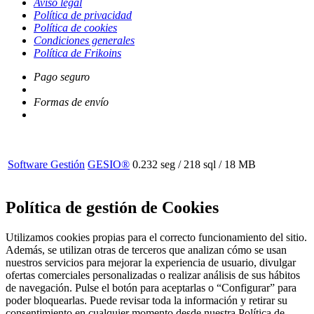
Además, se utilizan otras de terceros que analizan cómo se usan
nuestros servicios para mejorar la experiencia de usuario, divulgar
ofertas comerciales personalizadas o realizar análisis de sus hábitos
de navegación. Pulse el botón para aceptarlas o “Configurar” para
poder bloquearlas. Puede revisar toda la información y retirar su
consentimiento en cualquier momento desde nuestra Política de
Cookies.
Política de cookies
Configurar
RECHAZAR COOKIES
ACEPTAR Y CONTINUAR
Confirma tu elección
Si aceptas, se guardarán cookies en tu navegador que 
posteriormente pueden ser leídas. Estas cookies nunca te 
identificarán de forma directa, pero almacenarán información 
acerca de ti, de tus preferencias y/o tu dispositivo y se usarán 
para darte una experiencia web más dirigida y personalizada, 
tanto en rendimiento como a nivel comercial.
Cookies estrictamente necesarias