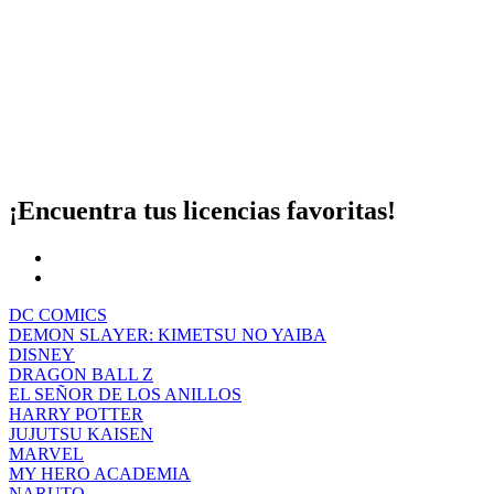
EL SEÑOR DE LOS ANILLOS
HARRY POTTER
JUJUTSU KAISEN
MARVEL
MY HERO ACADEMIA
NARUTO
ONE PIECE
POKEMON
SANRIO
STAR WARS
STRANGER THINGS
TCG DIGIMON
TCG MAGIC THE GATHERING
TCG ONE PIECE
TCG POKEMON
NUESTROS PRODUCTOS ESTRELLA
Nuestra sección de Top Ventas está que arde con los productos más
vendidos.
Productos top ventas