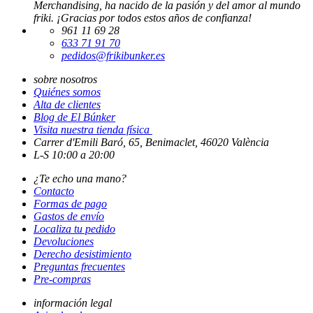
Devoluciones
Derecho desistimiento
Preguntas frecuentes
Pre-compras
información legal
Aviso legal
Política de privacidad
Política de cookies
Condiciones generales
Política de Frikoins
Pago seguro
Formas de envío
Software Gestión
GESIO®
0.232 seg /
218 sql
/ 18 MB
Política de gestión de Cookies
Utilizamos cookies propias para el correcto funcionamiento del sitio.