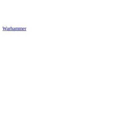
Warhammer
Loungefly
Réplicas