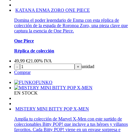
KATANA ENMA ZORO ONE PIECE
Domina el poder legendario de Enma con esta réplica de
colección de la espada de Roronoa Zoro, una pieza clave que
captura la esencia de One Piece.
One Piece
Réplica de colección
49,99
€
21.00%
IVA
unidad
-
+
Comprar
FUNKO
EN STOCK
MISTERY MINI BITTY POP X-MEN
Amplía tu colección de Marvel X-Men con este surtido de
coleccionables Bitty POP! que incluye a tus héroes y villanos
favoritos. Cada Bitty POP! viene en un envase sorpresa e