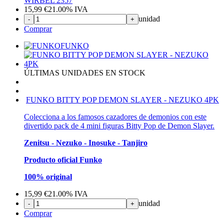
WIRBEL 2357
15,99
€
21.00%
IVA
unidad
-
+
Comprar
FUNKO
ÚLTIMAS UNIDADES EN STOCK
FUNKO BITTY POP DEMON SLAYER - NEZUKO 4PK
Colecciona a los famosos cazadores de demonios con este
divertido pack de 4 mini figuras Bitty Pop de Demon Slayer.
Zenitsu - Nezuko - Inosuke - Tanjiro
Producto oficial Funko
100% original
15,99
€
21.00%
IVA
unidad
-
+
Comprar