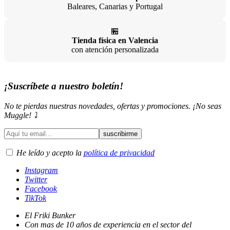
Twitter
Facebook
TikTok
El Friki Bunker
Con mas de 10 años de experiencia en el sector del
Merchandising, ha nacido de la pasión y del amor al mundo
friki. ¡Gracias por todos estos años de confianza!
961 11 69 28
633 71 91 70
pedidos@frikibunker.es
sobre nosotros
Quiénes somos
Alta de clientes
Blog de El Búnker
Visita nuestra tienda física
Carrer d'Emili Baró, 65, Benimaclet, 46020 València
L-S 10:00 a 20:00
¿Te echo una mano?
Contacto
Formas de pago
Gastos de envío
Localiza tu pedido