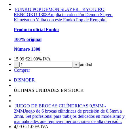
FUNKO POP DEMON SLAYER - KYOJURO
RENGOKU 1308
Amplía tu colección Demon Slayer:
Kimetsu no Yaiba con este Funko Pop de Rengoku
Producto oficial Funko
100% original
Número 1308
15,99
€
21.00%
IVA
unidad
-
+
Comprar
DISMOER
ÚLTIMAS UNIDADES EN STOCK
JUEGO DE BROCAS CILÍNDRICAS 0,5MM -
2MM
Juego de 6 brocas cilíndricas de precisión de 0,5mm a
2mm. Set profesional para trabajos delicados en modelismo y
manualidades que requieren perforaciones de alta precisión.
4,99
€
21.00%
IVA