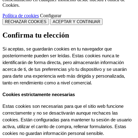
Estas cookies son necesarias para que el sitio web funcione 
correctamente y no se desactivarán aunque rechaces las 
cookies. Están configuradas para mantener tu sesión de usuario 
activa, utilizar el carrito de compra, rellenar formularios. Estas 
cookies no guardan información personal sensible.
Cookies dirigidas
Son colocadas por nuestros socios o por nosotros con fines 
publicitarios. Gracias a ellas, se puede crear un perfil de tus 
intereses para ajustar mejor los anuncios que visualizas. La 
cantidad de anuncios seguirá siendo la misma, pero será 
publicidad más de tu gusto. Estas cookies no almacenan ninguna 
información personal, sino que utilizan identificadores anónimos 
de tu navegador y dispositivo con el que accedes a internet. Si no 
carga estas cookies los anuncios que recibas serán más 
genéricos.
Cookies analíticas
Estas son principalmente estadísticas. Nos permiten contar la 
visitas de nuestra web, fuentes, medios, navegación... Así 