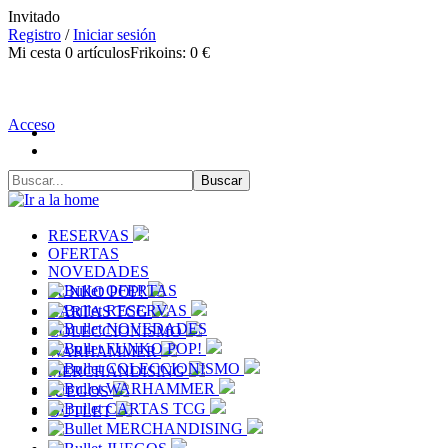
Invitado
Registro
/
Iniciar sesión
Mi cesta
0
artículos
Frikoins:
0 €
Acceso
RESERVAS
OFERTAS
NOVEDADES
OFERTAS
FUNKO POP!
RESERVAS
CARTAS TCG
NOVEDADES
COLECCIONISMO
FUNKO POP!
WARHAMMER
COLECCIONISMO
MERCHANDISING
WARHAMMER
JUEGOS
CARTAS TCG
OUTLET
MERCHANDISING