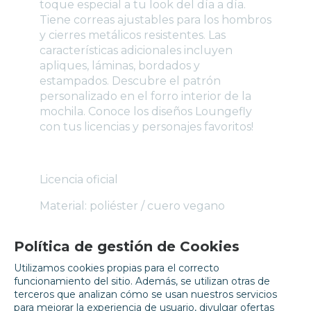
toque especial a tu look del día a día.
Tiene correas ajustables para los hombros
y cierres metálicos resistentes. Las
características adicionales incluyen
apliques, láminas, bordados y
estampados. Descubre el patrón
personalizado en el forro interior de la
mochila. Conoce los diseños Loungefly
con tus licencias y personajes favoritos!
Licencia oficial
Material: poliéster / cuero vegano
Dimensiones: 22,8 cm ancho x 26,6 cm
Política de gestión de Cookies
alto x 11,4 cm profundidad
Utilizamos cookies propias para el correcto
funcionamiento del sitio. Además, se utilizan otras de
ESPECIFICACIONES
terceros que analizan cómo se usan nuestros servicios
para mejorar la experiencia de usuario, divulgar ofertas