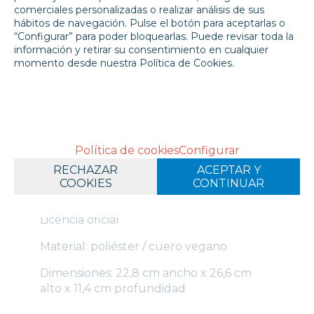
comerciales personalizadas o realizar análisis de sus
Las mini mochilas Loungefly son el
hábitos de navegación. Pulse el botón para aceptarlas o
complemento perfecto para dar un
“Configurar” para poder bloquearlas. Puede revisar toda la
toque especial a tu look del día a día.
información y retirar su consentimiento en cualquier
Tiene correas ajustables para los hombros
momento desde nuestra Política de Cookies.
y cierres metálicos resistentes. Las
características adicionales incluyen
apliques, láminas, bordados y
estampados. Descubre el patrón
personalizado en el forro interior de la
Política de cookies
Configurar
mochila. Conoce los diseños Loungefly
con tus licencias y personajes favoritos!
RECHAZAR
ACEPTAR Y
COOKIES
CONTINUAR
Licencia oficial
Material: poliéster / cuero vegano
Dimensiones: 22,8 cm ancho x 26,6 cm
alto x 11,4 cm profundidad