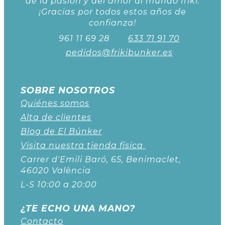
de la pasión y del amor al mundo friki.
¡Gracias por todos estos años de
confianza!
961 11 69 28
633 71 91 70
pedidos@frikibunker.es
SOBRE NOSOTROS
Quiénes somos
Alta de clientes
Blog de El Búnker
Visita nuestra tienda física
Carrer d'Emili Baró, 65, Benimaclet,
46020 València
L-S 10:00 a 20:00
¿TE ECHO UNA MANO?
Contacto