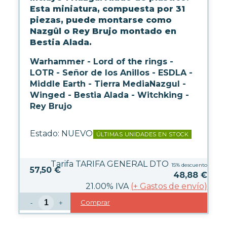
WARHAMMER
Esta miniatura, compuesta por 31
piezas, puede montarse como
Nazgûl o Rey Brujo montado en
CARTAS TCG
Bestia Alada.
Warhammer - Lord of the rings -
MERCHANDISING
LOTR - Señor de los Anillos - ESDLA -
Middle Earth - Tierra MediaNazgul -
Winged - Bestia Alada - Witchking -
HOGAR
Rey Brujo
Estado:
NUEVO
ÚLTIMAS UNIDADES EN STOCK
MODA
Tarifa TARIFA GENERAL DTO
15%
descuento
REGALOS FRIKIS
57,50 €
48,88
€
21.00%
IVA
(
+
Gastos de envío)
PAPELERÍA
Comprar
-
+
ACCESORIOS GAMING
JUEGOS