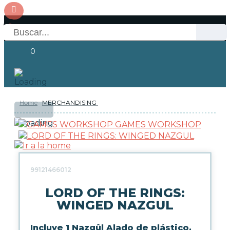
0
Home
MERCHANDISING
OFERTAS
RESERVAS
Acceso
GAMES WORKSHOP
NOVEDADES
FUNKO POP!
99121466012
LORD OF THE RINGS:
COLECCIONISMO
WINGED NAZGUL
Incluye 1 Nazgûl Alado de plástico.