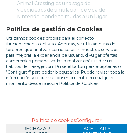
Animal Crossing es una saga de
videojuegos de simulación de vida de
Nintendo, donde te mudas a un lugar
habitado por animales. El juego ofrece
Política de gestión de Cookies
una experiencia relajada y sin objetivos
fijos, permitiéndote decorar, pescar,
Utilizamos cookies propias para el correcto
socializar con vecinos y personalizar tu
funcionamiento del sitio. Además, se utilizan otras de
entorno. El tiempo transcurre en tiempo
terceros que analizan cómo se usan nuestros servicios
para mejorar la experiencia de usuario, divulgar ofertas
real, creando un mundo dinámico que
comerciales personalizadas o realizar análisis de sus
fomenta la creatividad y la interacción.
hábitos de navegación. Pulse el botón para aceptarlas o
“Configurar” para poder bloquearlas. Puede revisar toda la
¡Explora
nuestra selección
información y retirar su consentimiento en cualquier
de
productos de Animal Crossing
y
momento desde nuestra Política de Cookies.
comienza tu aventura hoy mismo!
DESCRIPCIÓN
Política de cookies
Configurar
Sumérgete en el encantador mundo de
Animal Crossing con el set LEGO Tienda
RECHAZAR
ACEPTAR Y