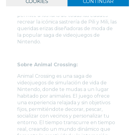
COOKIES
CONTINUAR
de Ropa de las Hermanas Manitas. Este
vibrante y detallado set de construcción
permite a los fans de todas las edades
recrear la icónica sastrería de Pili y Mili, las
queridas erizas diseñadoras de moda de
la popular saga de videojuegos de
Nintendo.
Sobre Animal Crossing:
Animal Crossing es una saga de
videojuegos de simulación de vida de
Nintendo, donde te mudas a un lugar
habitado por animales. El juego ofrece
una experiencia relajada y sin objetivos
fijos, permitiéndote decorar, pescar,
socializar con vecinos y personalizar tu
entorno. El tiempo transcurre en tiempo
real, creando un mundo dinámico que