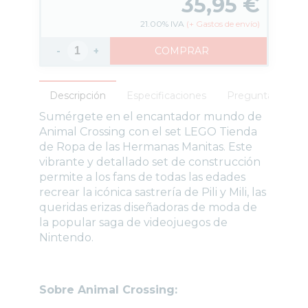
35,95
€
21.00%
IVA
(
+
Gastos de envío)
-
+
COMPRAR
Descripción
Especificaciones
Preguntas frecu
Sumérgete en el encantador mundo de
Animal Crossing con el set LEGO Tienda
de Ropa de las Hermanas Manitas. Este
vibrante y detallado set de construcción
permite a los fans de todas las edades
recrear la icónica sastrería de Pili y Mili, las
queridas erizas diseñadoras de moda de
la popular saga de videojuegos de
Nintendo.
Sobre Animal Crossing: