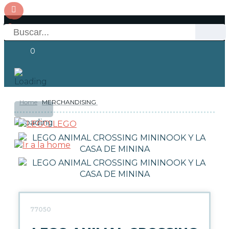
0
Home
MERCHANDISING
OFERTAS
RESERVAS
Acceso
LEGO
NOVEDADES
FUNKO POP!
COLECCIONISMO
77050