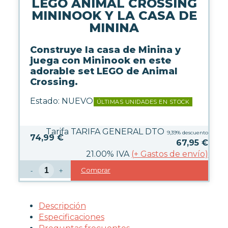
LEGO ANIMAL CROSSING
WARHAMMER
MININOOK Y LA CASA DE
MININA
CARTAS TCG
Construye la casa de Minina y
juega con Mininook en este
MERCHANDISING
adorable set LEGO de Animal
Crossing.
Estado:
NUEVO
HOGAR
ÚLTIMAS UNIDADES EN STOCK
Tarifa TARIFA GENERAL DTO
9,39%
descuento
MODA
74,99 €
67,95
€
21.00%
IVA
(
+
Gastos de envío)
REGALOS FRIKIS
Comprar
-
+
PAPELERÍA
Descripción
ACCESORIOS GAMING
Especificaciones
JUEGOS