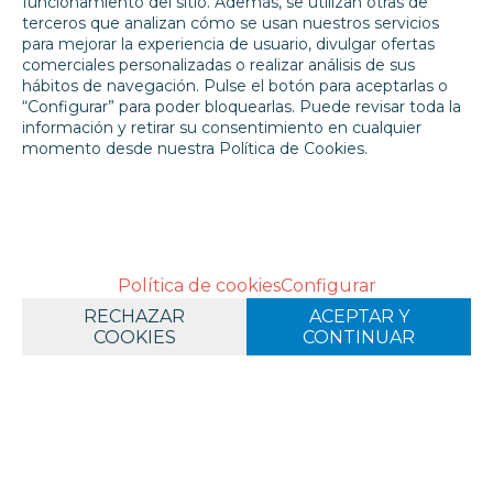
funcionamiento del sitio. Además, se utilizan otras de
terceros que analizan cómo se usan nuestros servicios
para mejorar la experiencia de usuario, divulgar ofertas
comerciales personalizadas o realizar análisis de sus
hábitos de navegación. Pulse el botón para aceptarlas o
“Configurar” para poder bloquearlas. Puede revisar toda la
EN STOCK
información y retirar su consentimiento en cualquier
momento desde nuestra Política de Cookies.
BASE: AVERLAND SUNSET 12ML
3,60
€
21.00%
IVA
-
+
Política de cookies
Configurar
RECHAZAR
ACEPTAR Y
COOKIES
CONTINUAR
OFERTAS
RESERVAS
NOVEDADES
FUNKO POP!