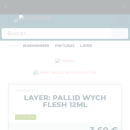
0
Acceso
Home
WARHAMMER
PINTURAS
LAYER
99189951263
LAYER: PALLID WYCH
FLESH 12ML
EN STOCK