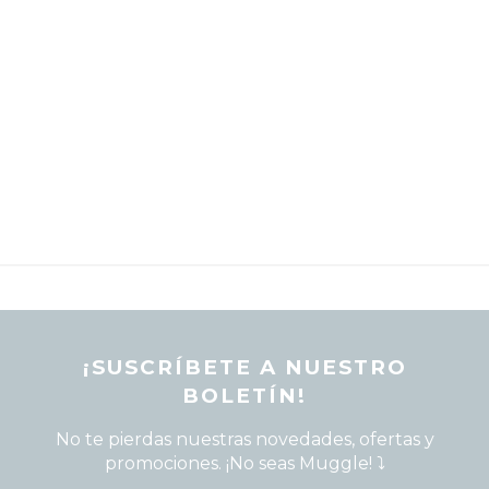
REVISTA WHITE DWARF
FIGURAS JOY TOY WARHAMMER
SETS Y GUÍAS DE INICIO
CARTAS TCG
MERCHANDISING
JUEGOS
OUTLET
¡SUSCRÍBETE A NUESTRO
BOLETÍN!
No te pierdas nuestras novedades, ofertas y
promociones. ¡No seas Muggle! ⤵️