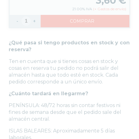
3,60
€
THE OLD WORLD
21.00%
IVA
(
+
Gastos de envío)
HERRAMIENTAS Y ACCESORIOS
PINTURAS
-
+
COMPRAR
BASE
TECHNICAL
¿Qué pasa si tengo productos en stock y con
SPRAY
reserva?
SHADE
LAYER
Ten en cuenta que si tienes cosas en stock y
cosas en reserva tu pedido no podrá salir del
CONTRAST
almacén hasta que todo esté en stock. Cada
DADOS
pedido corresponde a un único envío.
REVISTA WHITE DWARF
FIGURAS JOY TOY WARHAMMER
¿Cuánto tardará en llegarme?
SETS Y GUÍAS DE INICIO
PENÍNSULA: 48/72 horas sin contar festivos ni
CARTAS TCG
fines de semana desde que el pedido sale del
MERCHANDISING
almacén central.
JUEGOS
ISLAS BALEARES: Aproximadamente 5 días
OUTLET
laborales.