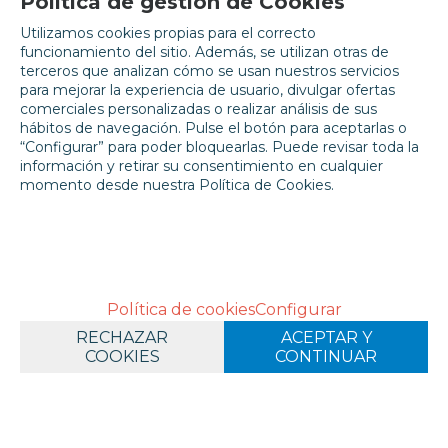
Política de gestión de Cookies
TODO EL BUNKER
WARHAMMER
PINTURAS
Utilizamos cookies propias para el correcto
LAYER
funcionamiento del sitio. Además, se utilizan otras de
terceros que analizan cómo se usan nuestros servicios
TAGS
para mejorar la experiencia de usuario, divulgar ofertas
WARHAMMER
comerciales personalizadas o realizar análisis de sus
hábitos de navegación. Pulse el botón para aceptarlas o
“Configurar” para poder bloquearlas. Puede revisar toda la
información y retirar su consentimiento en cualquier
momento desde nuestra Política de Cookies.
RELACIONADOS
Política de cookies
Configurar
RECHAZAR
ACEPTAR Y
COOKIES
CONTINUAR