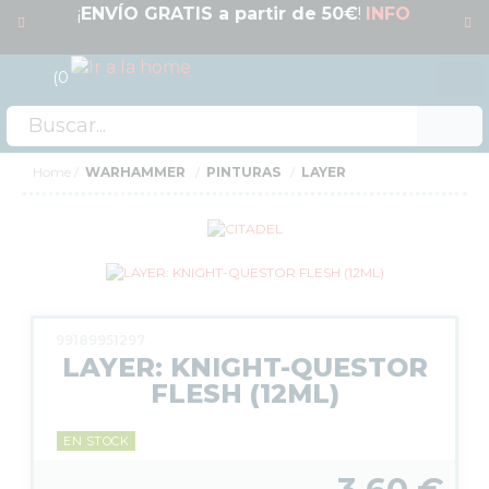
¡
ENVÍO GRATIS a partir de 50€
!
INFO
0
Acceso
OFERTAS
Home
WARHAMMER
PINTURAS
LAYER
RESERVAS
NOVEDADES
FUNKO POP!
COLECCIONISMO
99189951297
WARHAMMER
LAYER: KNIGHT-QUESTOR
FUERZA DE BATALLA
FLESH (12ML)
WARHAMMER 40.000
AGE OF SIGMAR
EN STOCK
BLOOD BOWL
THE LORD OF THE RINGS