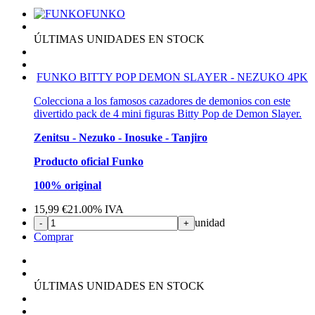
FUNKO
ÚLTIMAS UNIDADES EN STOCK
FUNKO BITTY POP DEMON SLAYER - NEZUKO 4PK
Colecciona a los famosos cazadores de demonios con este
divertido pack de 4 mini figuras Bitty Pop de Demon Slayer.
Zenitsu - Nezuko - Inosuke - Tanjiro
Producto oficial Funko
100% original
15,99
€
21.00%
IVA
unidad
-
+
Comprar
ÚLTIMAS UNIDADES EN STOCK