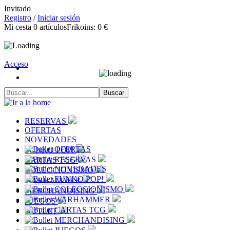
Invitado
Registro
/
Iniciar sesión
Mi cesta
0
artículos
Frikoins:
0 €
Acceso
RESERVAS
OFERTAS
NOVEDADES
OFERTAS
FUNKO POP!
RESERVAS
CARTAS TCG
NOVEDADES
COLECCIONISMO
FUNKO POP!
WARHAMMER
COLECCIONISMO
MERCHANDISING
WARHAMMER
JUEGOS
CARTAS TCG
OUTLET
MERCHANDISING