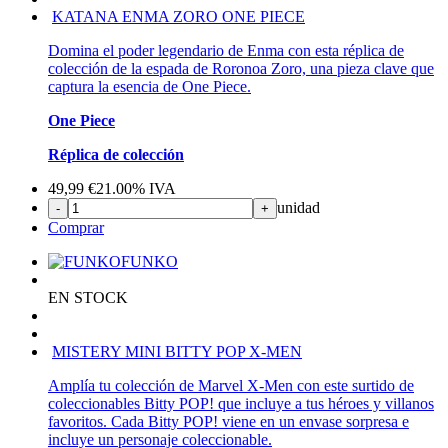
KATANA ENMA ZORO ONE PIECE
Domina el poder legendario de Enma con esta réplica de
colección de la espada de Roronoa Zoro, una pieza clave que
captura la esencia de One Piece.
One Piece
Réplica de colección
49,99
€
21.00%
IVA
unidad
-
+
Comprar
FUNKO
EN STOCK
MISTERY MINI BITTY POP X-MEN
Amplía tu colección de Marvel X-Men con este surtido de
coleccionables Bitty POP! que incluye a tus héroes y villanos
favoritos. Cada Bitty POP! viene en un envase sorpresa e
incluye un personaje coleccionable.