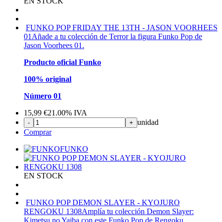
EN STOCK
FUNKO POP FRIDAY THE 13TH - JASON VOORHEES
01
Añade a tu colección de Terror la figura Funko Pop de
Jason Voorhees 01.
Producto oficial Funko
100% original
Número 01
15,99
€
21.00%
IVA
unidad
-
+
Comprar
FUNKO
EN STOCK
FUNKO POP DEMON SLAYER - KYOJURO
RENGOKU 1308
Amplía tu colección Demon Slayer:
Kimetsu no Yaiba con este Funko Pop de Rengoku