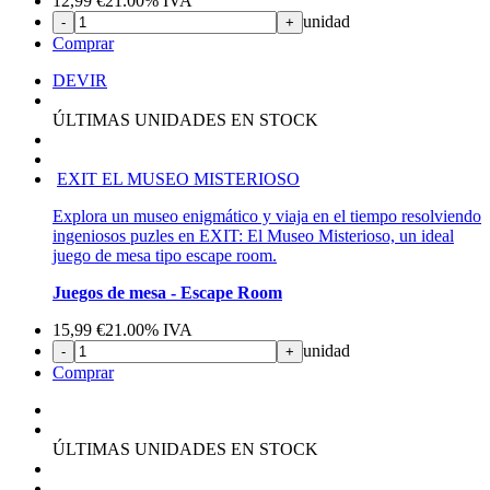
12,99
€
21.00%
IVA
unidad
-
+
Comprar
DEVIR
ÚLTIMAS UNIDADES EN STOCK
EXIT EL MUSEO MISTERIOSO
Explora un museo enigmático y viaja en el tiempo resolviendo
ingeniosos puzles en EXIT: El Museo Misterioso, un ideal
juego de mesa tipo escape room.
Juegos de mesa - Escape Room
15,99
€
21.00%
IVA
unidad
-
+
Comprar
ÚLTIMAS UNIDADES EN STOCK