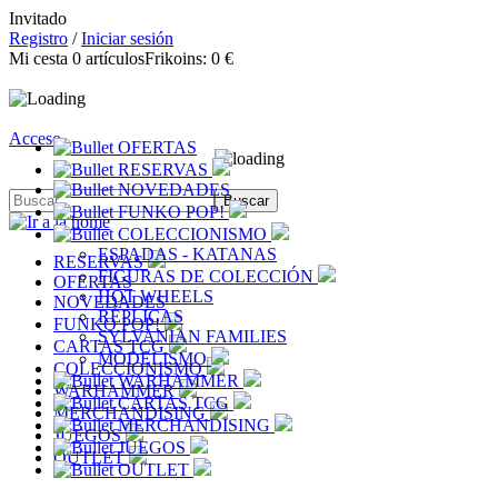
Invitado
Registro
/
Iniciar sesión
Mi cesta
0
artículos
Frikoins:
0 €
Acceso
OFERTAS
RESERVAS
NOVEDADES
FUNKO POP!
COLECCIONISMO
ESPADAS - KATANAS
RESERVAS
FIGURAS DE COLECCIÓN
OFERTAS
HOT WHEELS
NOVEDADES
RÉPLICAS
FUNKO POP!
SYLVANIAN FAMILIES
CARTAS TCG
MODELISMO
COLECCIONISMO
WARHAMMER
WARHAMMER
CARTAS TCG
MERCHANDISING
MERCHANDISING
JUEGOS
JUEGOS
OUTLET
OUTLET