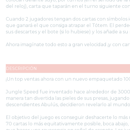
del reloj), carta que taparán en el turno siguiente con
Cuando 2 jugadores tengan dos cartas con símbolos id
que ganará el que consiga atrapar el Tótem. El perded
sus descartes y el bote (si lo hubiese) y los añade a su
Ahora imagínate todo esto a gran velocidad ¡y con cart
DESCRIPCIÓN
¡Un top ventas ahora con un nuevo empaquetado 100% 
Jungle Speed fue inventado hace alrededor de 3000 añ
manera tan divertida las pieles de sus presas, jugando
descendientes Abulús, decidieron revelarlo al mundo
El objetivo del juego es conseguir deshacerte lo más 
70 cartas lo más equitativamente posible, boca abajo,