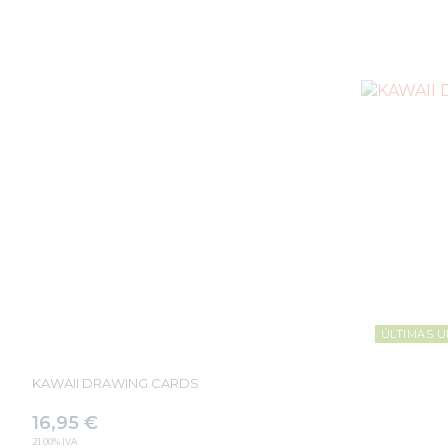
ÚLTIMAS U
KAWAII DRAWING CARDS
16,95
€
21.00%
IVA