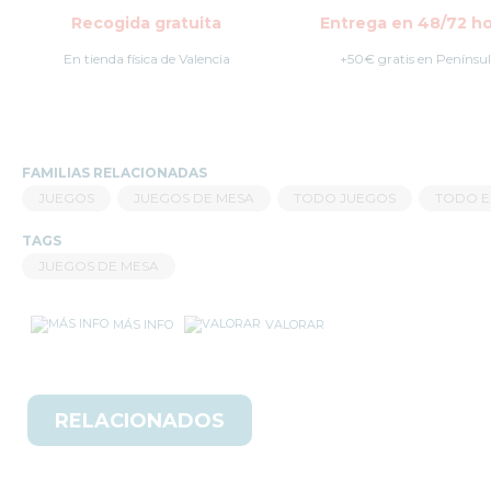
Recogida gratuita
Entrega en 48/72 ho
En tienda física de Valencia
+50€ gratis en Penínsu
FAMILIAS RELACIONADAS
JUEGOS
JUEGOS DE MESA
TODO JUEGOS
TODO E
TAGS
JUEGOS DE MESA
MÁS INFO
VALORAR
RELACIONADOS