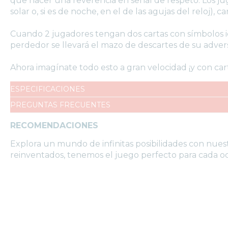
que hacer una reverencia en señal de respeto. Los jug
solar o, si es de noche, en el de las agujas del reloj),
Cuando 2 jugadores tengan dos cartas con símbolos id
perdedor se llevará el mazo de descartes de su adversa
Ahora imagínate todo esto a gran velocidad ¡y con cart
ESPECIFICACIONES
PREGUNTAS FRECUENTES
RECOMENDACIONES
Explora un mundo de infinitas posibilidades con nues
reinventados, tenemos el juego perfecto para cada oc