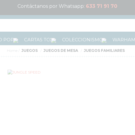
Contáctanos por Whatsapp:
633 71 91 70
 POP!
CARTAS TCG
COLECCIONISMO
WARHA
Home
JUEGOS
JUEGOS DE MESA
JUEGOS FAMILIARES