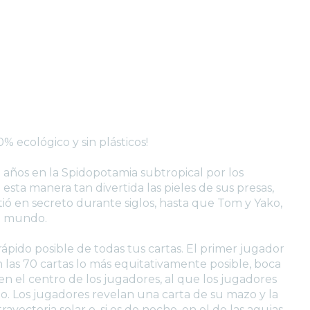
ecológico y sin plásticos!
ños en la Spidopotamia subtropical por los
esta manera tan divertida las pieles de sus presas,
tió en secreto durante siglos, hasta que Tom y Yako,
al mundo.
ápido posible de todas tus cartas. El primer jugador
 las 70 cartas lo más equitativamente posible, boca
en el centro de los jugadores, al que los jugadores
. Los jugadores revelan una carta de su mazo y la
ayectoria solar o, si es de noche, en el de las agujas