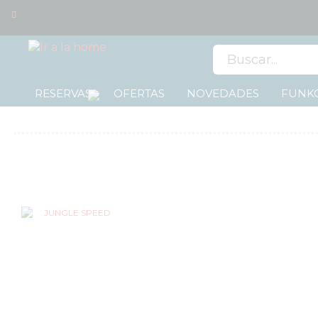
0
RESERVAS
OFERTAS
NOVEDADES
FUNKO
OFERTAS
RESERVAS
NOVEDADES
FUNKO
POP!
COLECCIONISMO
WARHAMMER
CARTAS
TCG
MERCHANDISING