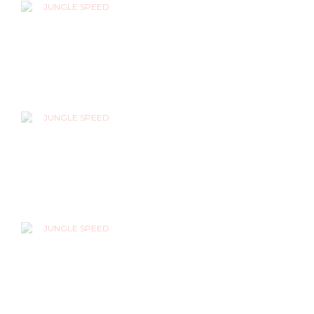
JUEGOS
JUEGOS
DE
MESA
LEGO
JUEGOS
DE
ROL
PUZZLES
GUNDAM
ASSEMBLE
OUTLET