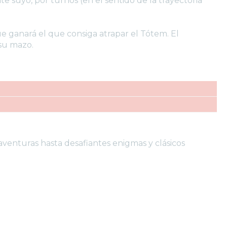
 suyo, por turnos (en el sentido de la trayectoria
e ganará el que consiga atrapar el Tótem. El
 su mazo.
venturas hasta desafiantes enigmas y clásicos