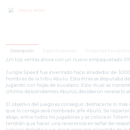
Descripción
Especificaciones
Preguntas frecuentes
¡Un top ventas ahora con un nuevo empaquetado 100% 
Jungle Speed fue inventado hace alrededor de 3000 a
hombres de la tribu Abulú. Esta étnia se disputaba de 
jugando con hojas de eucalipto. Este ritual se transmi
últimos descendientes Abulús, decidieron revelarlo 
El objetivo del juego es conseguir deshacerte lo más r
que lo consiga será nombrado jefe Abulú. Se reparten
abajo, entre todos los jugadores y se coloca el Tótem 
tendrán que hacer una reverencia en señal de respeto
colocan delante suyo, por turnos (en el sentido de la tr