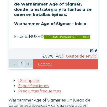
WARHAMMER
de Warhammer Age of Sigmar,
donde la estrategia y la fantasía se
unen en batallas épicas.
FUERZA DE BATALLA
WARHAMMER 40.000
Warhammer Age of Sigmar - Inicio
Estado:
NUEVO
ÚLTIMAS UNIDADES EN STOCK
AGE OF SIGMAR
15
€
BLOOD BOWL
4.00%
IVA
(
+
Gastos de envío)
THE LORD OF THE RINGS
THE OLD WORLD
Comprar
-
+
HERRAMIENTAS Y ACCESORIOS
PINTURAS
Descripción
Especificaciones
DADOS
Preguntas frecuentes
REVISTA WHITE DWARF
Warhammer Age of Sigmar es un juego de
FIGURAS JOY TOY WARHAMMER
batallas estratégicas y cargadas de acción
SETS Y GUÍAS DE INICIO