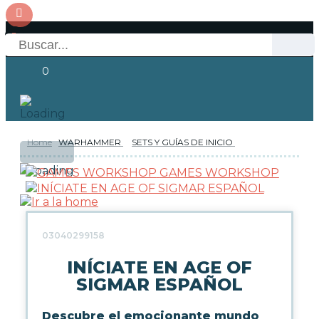
0
Home
WARHAMMER
SETS Y GUÍAS DE INICIO
OFERTAS
RESERVAS
Acceso
GAMES WORKSHOP
NOVEDADES
FUNKO POP!
03040299158
INÍCIATE EN AGE OF
COLECCIONISMO
SIGMAR ESPAÑOL
Descubre el emocionante mundo