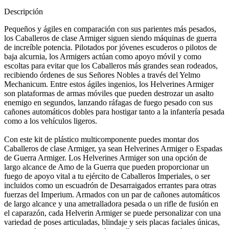
Descripción
Pequeños y ágiles en comparación con sus parientes más pesados,
los Caballeros de clase Armiger siguen siendo máquinas de guerra
de increíble potencia. Pilotados por jóvenes escuderos o pilotos de
baja alcurnia, los Armigers actúan como apoyo móvil y como
escoltas para evitar que los Caballeros más grandes sean rodeados,
recibiendo órdenes de sus Señores Nobles a través del Yelmo
Mechanicum. Entre estos ágiles ingenios, los Helverines Armiger
son plataformas de armas móviles que pueden destrozar un asalto
enemigo en segundos, lanzando ráfagas de fuego pesado con sus
cañones automáticos dobles para hostigar tanto a la infantería pesada
como a los vehículos ligeros.
Con este kit de plástico multicomponente puedes montar dos
Caballeros de clase Armiger, ya sean Helverines Armiger o Espadas
de Guerra Armiger. Los Helverines Armiger son una opción de
largo alcance de Amo de la Guerra que pueden proporcionar un
fuego de apoyo vital a tu ejército de Caballeros Imperiales, o ser
incluidos como un escuadrón de Desarraigados errantes para otras
fuerzas del Imperium. Armados con un par de cañones automáticos
de largo alcance y una ametralladora pesada o un rifle de fusión en
el caparazón, cada Helverin Armiger se puede personalizar con una
variedad de poses articuladas, blindaje y seis placas faciales únicas,