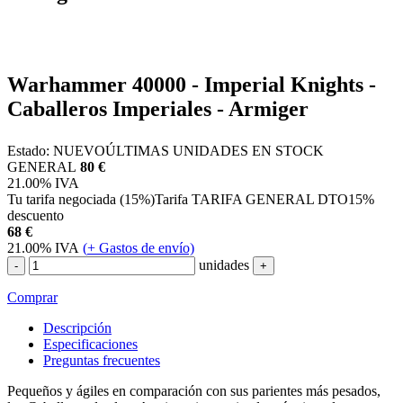
Warhammer 40000 - Imperial Knights -
Caballeros Imperiales - Armiger
Estado:
NUEVO
ÚLTIMAS UNIDADES EN STOCK
GENERAL
80 €
21.00%
IVA
Tu tarifa negociada (15%)
Tarifa TARIFA GENERAL DTO
15%
descuento
68
€
21.00%
IVA
(
+
Gastos de envío)
unidades
-
+
Comprar
Descripción
Especificaciones
Preguntas frecuentes
Pequeños y ágiles en comparación con sus parientes más pesados,