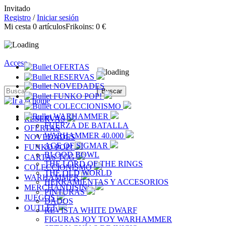
Invitado
Registro
/
Iniciar sesión
Mi cesta
0
artículos
Frikoins:
0 €
Acceso
OFERTAS
RESERVAS
NOVEDADES
FUNKO POP!
COLECCIONISMO
WARHAMMER
RESERVAS
FUERZA DE BATALLA
OFERTAS
WARHAMMER 40.000
NOVEDADES
AGE OF SIGMAR
FUNKO POP!
BLOOD BOWL
CARTAS TCG
THE LORD OF THE RINGS
COLECCIONISMO
THE OLD WORLD
WARHAMMER
HERRAMIENTAS Y ACCESORIOS
MERCHANDISING
PINTURAS
JUEGOS
DADOS
OUTLET
REVISTA WHITE DWARF
FIGURAS JOY TOY WARHAMMER