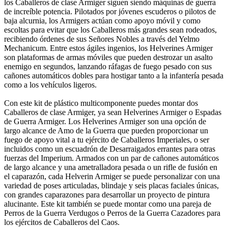
los Caballeros de clase Armiger siguen siendo máquinas de guerra
de increíble potencia. Pilotados por jóvenes escuderos o pilotos de
baja alcurnia, los Armigers actúan como apoyo móvil y como
escoltas para evitar que los Caballeros más grandes sean rodeados,
recibiendo órdenes de sus Señores Nobles a través del Yelmo
Mechanicum. Entre estos ágiles ingenios, los Helverines Armiger
son plataformas de armas móviles que pueden destrozar un asalto
enemigo en segundos, lanzando ráfagas de fuego pesado con sus
cañones automáticos dobles para hostigar tanto a la infantería pesada
como a los vehículos ligeros.
Con este kit de plástico multicomponente puedes montar dos
Caballeros de clase Armiger, ya sean Helverines Armiger o Espadas
de Guerra Armiger. Los Helverines Armiger son una opción de
largo alcance de Amo de la Guerra que pueden proporcionar un
fuego de apoyo vital a tu ejército de Caballeros Imperiales, o ser
incluidos como un escuadrón de Desarraigados errantes para otras
fuerzas del Imperium. Armados con un par de cañones automáticos
de largo alcance y una ametralladora pesada o un rifle de fusión en
el caparazón, cada Helverin Armiger se puede personalizar con una
variedad de poses articuladas, blindaje y seis placas faciales únicas,
con grandes caparazones para desarrollar un proyecto de pintura
alucinante. Este kit también se puede montar como una pareja de
Perros de la Guerra Verdugos o Perros de la Guerra Cazadores para
los ejércitos de Caballeros del Caos.