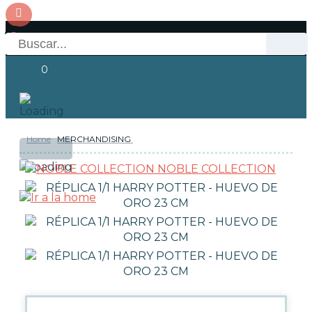
0
Home
MERCHANDISING
OFERTAS
RESERVAS
Acceso
NOBLE COLLECTION
NOVEDADES
FUNKO POP!
COLECCIONISMO