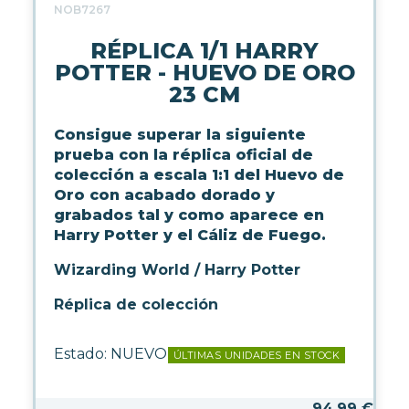
WARHAMMER
NOB7267
RÉPLICA 1/1 HARRY
CARTAS TCG
POTTER - HUEVO DE ORO
23 CM
MERCHANDISING
Consigue superar la siguiente
prueba con la réplica oficial de
colección a escala 1:1 del Huevo de
HOGAR
Oro con acabado dorado y
grabados tal y como aparece en
Harry Potter y el Cáliz de Fuego.
MODA
Wizarding World / Harry Potter
Réplica de colección
REGALOS FRIKIS
Estado:
NUEVO
ÚLTIMAS UNIDADES EN STOCK
PAPELERÍA
ACCESORIOS GAMING
JUEGOS
94,99
€