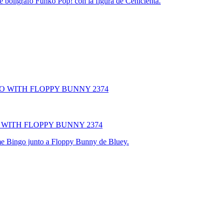
e bolígrafo Funko Pop! con la figura de Cenicienta.
 WITH FLOPPY BUNNY 2374
time Bingo junto a Floppy Bunny de Bluey.