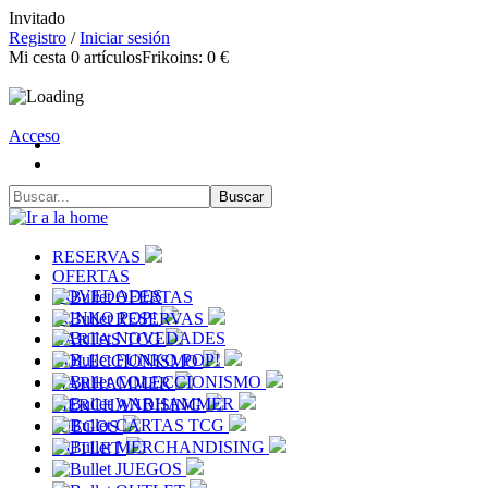
Invitado
Registro
/
Iniciar sesión
Mi cesta
0
artículos
Frikoins:
0 €
Acceso
RESERVAS
OFERTAS
NOVEDADES
OFERTAS
FUNKO POP!
RESERVAS
NOVEDADES
CARTAS TCG
FUNKO POP!
COLECCIONISMO
COLECCIONISMO
WARHAMMER
WARHAMMER
MERCHANDISING
CARTAS TCG
JUEGOS
MERCHANDISING
OUTLET
JUEGOS