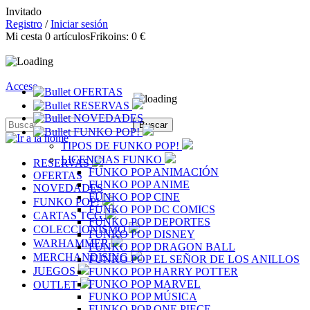
Invitado
Registro
/
Iniciar sesión
Mi cesta
0
artículos
Frikoins:
0 €
Acceso
OFERTAS
RESERVAS
NOVEDADES
FUNKO POP!
TIPOS DE FUNKO POP!
LICENCIAS FUNKO
RESERVAS
FUNKO POP ANIMACIÓN
OFERTAS
FUNKO POP ANIME
NOVEDADES
FUNKO POP CINE
FUNKO POP!
FUNKO POP DC COMICS
CARTAS TCG
FUNKO POP DEPORTES
COLECCIONISMO
FUNKO POP DISNEY
WARHAMMER
FUNKO POP DRAGON BALL
MERCHANDISING
FUNKO POP EL SEÑOR DE LOS ANILLOS
JUEGOS
FUNKO POP HARRY POTTER
FUNKO POP MARVEL
OUTLET
FUNKO POP MÚSICA
FUNKO POP ONE PIECE