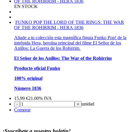
EN STOCK
FUNKO POP THE LORD OF THE RINGS: THE WAR
OF THE ROHIRRIM - HERA 1836
Añade a tu colección esta magnífica figura Funko Pop! de la
intrépida Hera, heroína principal del filme El Señor de los
Anillos: La Guerra de los Rohirrim.
El Señor de los Anillos: The War of the Rohirrim
Producto oficial Funko
100% original
Número 1836
15,99
€
21.00%
IVA
unidad
-
+
Comprar
¡Suscríbete a nuestro boletín!