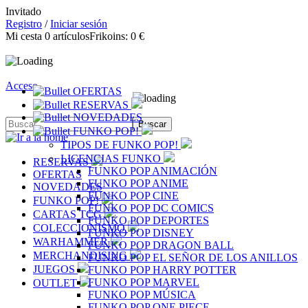
Invitado
Registro
/
Iniciar sesión
Mi cesta
0
artículos
Frikoins:
0 €
Acceso
OFERTAS
RESERVAS
NOVEDADES
FUNKO POP!
TIPOS DE FUNKO POP!
LICENCIAS FUNKO
RESERVAS
FUNKO POP ANIMACIÓN
OFERTAS
FUNKO POP ANIME
NOVEDADES
FUNKO POP CINE
FUNKO POP!
FUNKO POP DC COMICS
CARTAS TCG
FUNKO POP DEPORTES
COLECCIONISMO
FUNKO POP DISNEY
WARHAMMER
FUNKO POP DRAGON BALL
MERCHANDISING
FUNKO POP EL SEÑOR DE LOS ANILLOS
JUEGOS
FUNKO POP HARRY POTTER
FUNKO POP MARVEL
OUTLET
FUNKO POP MÚSICA
FUNKO POP ONE PIECE