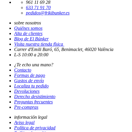
961 11 69 28
633 71 91 70
pedidos@frikibunker.es
sobre nosotros
Quiénes somos
Alta de clientes
Blog de El Búnker
Visita nuestra tienda física
Carrer d'Emili Baró, 65, Benimaclet, 46020 València
L-S 10:00 a 20:00
¿Te echo una mano?
Contacto
Formas de pago
Gastos de envío
Localiza tu pedido
Devoluciones
Derecho desistimiento
Preguntas frecuentes
Pre-compras
información legal
Aviso legal
Política de privacidad