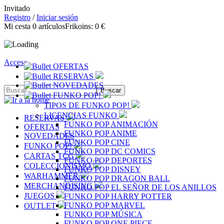
Invitado
Registro
/
Iniciar sesión
Mi cesta
0
artículos
Frikoins:
0 €
Acceso
OFERTAS
RESERVAS
NOVEDADES
FUNKO POP!
TIPOS DE FUNKO POP!
LICENCIAS FUNKO
RESERVAS
FUNKO POP ANIMACIÓN
OFERTAS
FUNKO POP ANIME
NOVEDADES
FUNKO POP CINE
FUNKO POP!
FUNKO POP DC COMICS
CARTAS TCG
FUNKO POP DEPORTES
COLECCIONISMO
FUNKO POP DISNEY
WARHAMMER
FUNKO POP DRAGON BALL
MERCHANDISING
FUNKO POP EL SEÑOR DE LOS ANILLOS
JUEGOS
FUNKO POP HARRY POTTER
FUNKO POP MARVEL
OUTLET
FUNKO POP MÚSICA
FUNKO POP ONE PIECE