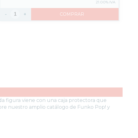
21.00%
IVA
-
+
COMPRAR
ada figura viene con una caja protectora que
ubre nuestro amplio catálogo de Funko Pop! y