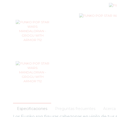
Especificaciones
Preguntas frecuentes
Acerca 
Los Funko son figuras cabezonas en vinilo de tus p