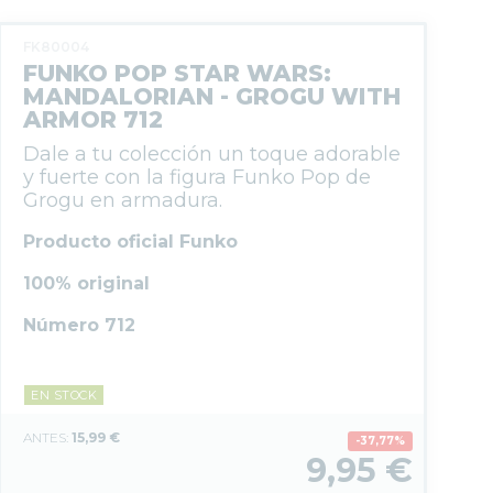
FK80004
FUNKO POP STAR WARS:
MANDALORIAN - GROGU WITH
ARMOR 712
Dale a tu colección un toque adorable
y fuerte con la figura Funko Pop de
Grogu en armadura.
Producto oficial Funko
100% original
Número 712
EN STOCK
15,99 €
37,77%
9,95
€