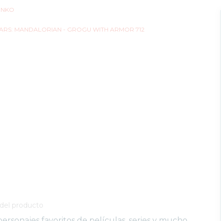
del producto
ersonajes favoritos de películas, series y mucho