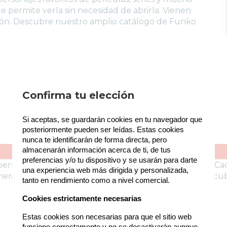
e permite verla sin necesidad de abrirla. Vienen
ón. Descubre nuestro amplio catálogo de Funko
Política de gestión de Cookies
Confirma tu elección
Utilizamos cookies propias para el correcto
Si aceptas, se guardarán cookies en tu navegador que 
funcionamiento del sitio. Además, se utilizan otras
de terceros que analizan cómo se usan nuestros
posteriormente pueden ser leídas. Estas cookies 
servicios para mejorar la experiencia de usuario,
nunca te identificarán de forma directa, pero 
divulgar ofertas comerciales personalizadas o
almacenarán información acerca de ti, de tus 
realizar análisis de sus hábitos de navegación. Pulse
preferencias y/o tu dispositivo y se usarán para darte 
personajes favoritos de películas, series y mucho más. C
el botón para aceptarlas o “Configurar” para poder
una experiencia web más dirigida y personalizada, 
numeradas para que puedas completar la colección. Desc
bloquearlas. Puede revisar toda la información y
tanto en rendimiento como a nivel comercial.
retirar su consentimiento en cualquier momento
desde nuestra Política de Cookies.
Cookies estrictamente necesarias
Estas cookies son necesarias para que el sitio web 