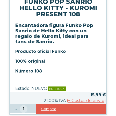
FUNKO POP SANRIO
LICENCIAS FUNKO
HELLO KITTY - KUROMI
PRESENT 108
FUNKO POP ANIMACIÓN
FUNKO POP ANIME
Encantadora figura Funko Pop
FUNKO POP CINE
Sanrio de Hello Kitty con un
FUNKO POP DC COMICS
regalo de Kuromi, ideal para
FUNKO POP DEPORTES
fans de Sanrio.
FUNKO POP DISNEY
Producto oficial Funko
FUNKO POP DRAGON BALL
FUNKO POP EL SEÑOR DE LOS
100% original
ANILLOS
FUNKO POP HARRY POTTER
Número 108
FUNKO POP MARVEL
FUNKO POP MÚSICA
FUNKO POP ONE PIECE
Estado:
NUEVO
EN STOCK
FUNKO POP POKÉMON
15,99
€
FUNKO POP SERIES
21.00%
IVA
(
+
Gastos de envío)
FUNKO POP STAR WARS
Comprar
FUNKO POP STRANGER
-
+
THINGS