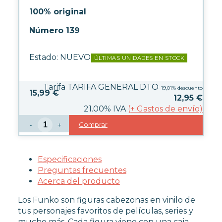
100% original
Número 139
Estado:
NUEVO
ÚLTIMAS UNIDADES EN STOCK
Tarifa TARIFA GENERAL DTO
19,01%
descuento
15,99 €
12,95
€
21.00%
IVA
(
+
Gastos de envío)
Comprar
-
+
Especificaciones
Preguntas frecuentes
Acerca del producto
Los Funko son figuras cabezonas en vinilo de
tus personajes favoritos de películas, series y
mucho más. Cada figura viene con una caja