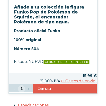
LICENCIAS FUNKO
Añade a tu colección la figura
Funko Pop de Pokémon de
FUNKO POP ANIMACIÓN
Squirtle, el encantador
Pokémon de tipo agua.
FUNKO POP ANIME
FUNKO POP CINE
Producto oficial Funko
FUNKO POP DC COMICS
FUNKO POP DEPORTES
100% original
FUNKO POP DISNEY
FUNKO POP DRAGON BALL
Número 504
FUNKO POP EL SEÑOR DE LOS
ANILLOS
Estado:
NUEVO
ÚLTIMAS UNIDADES EN STOCK
FUNKO POP HARRY POTTER
FUNKO POP MARVEL
FUNKO POP MÚSICA
15,99
€
FUNKO POP ONE PIECE
21.00%
IVA
(
+
Gastos de envío)
FUNKO POP POKÉMON
Comprar
-
+
FUNKO POP SERIES
FUNKO POP STAR WARS
FUNKO POP STRANGER
THINGS
Especificaciones