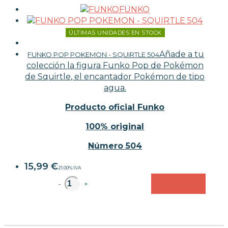
FUNKO
ÚLTIMAS UNIDADES EN STOCK
Añade a tu
FUNKO POP POKEMON - SQUIRTLE 504
colección la figura Funko Pop de Pokémon
de Squirtle, el encantador Pokémon de tipo
agua.
Producto oficial Funko
100% original
Número 504
15,99
€
21.00%
IVA
unidad
-
+