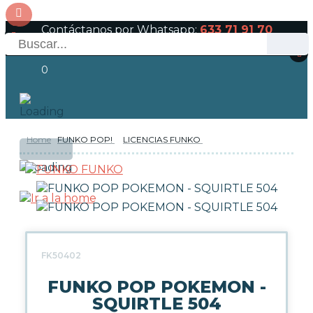
Contáctanos por Whatsapp:
633 71 91 70
0
Home
FUNKO POP!
LICENCIAS FUNKO
OFERTAS
RESERVAS
Acceso
FUNKO
NOVEDADES
FUNKO POP!
FK50402
TIPOS DE FUNKO POP!
FUNKO POP POKEMON -
SQUIRTLE 504