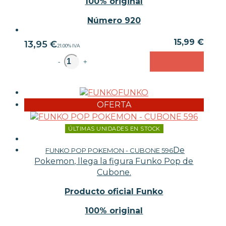
100% original
Número 920
15,99 €
13,95
€
21.00%
IVA
unidad
-
+
FUNKO
OFERTA
ÚLTIMAS UNIDADES EN STOCK
De
FUNKO POP POKEMON - CUBONE 596
Pokemon, llega la figura Funko Pop de
Cubone.
Producto oficial Funko
100% original