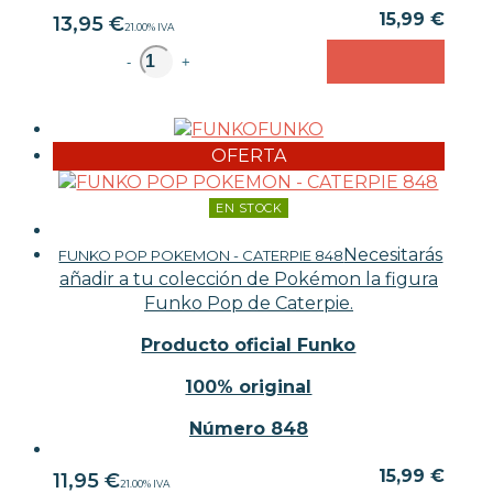
15,99 €
13,95
€
21.00%
IVA
unidad
-
+
FUNKO
OFERTA
EN STOCK
Necesitarás
FUNKO POP POKEMON - CATERPIE 848
añadir a tu colección de Pokémon la figura
Funko Pop de Caterpie.
Producto oficial Funko
100% original
Número 848
15,99 €
11,95
€
21.00%
IVA