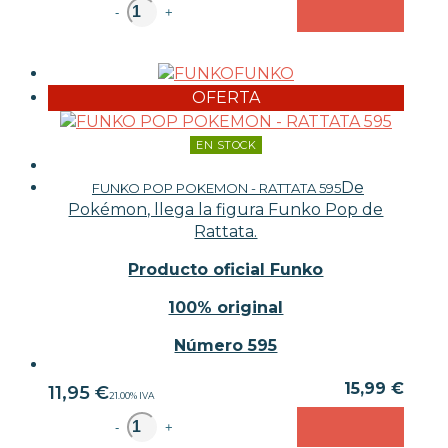
unidad
-
+
FUNKO
OFERTA
EN STOCK
De
FUNKO POP POKEMON - RATTATA 595
Pokémon, llega la figura Funko Pop de
Rattata.
Producto oficial Funko
100% original
Número 595
15,99 €
11,95
€
21.00%
IVA
unidad
-
+