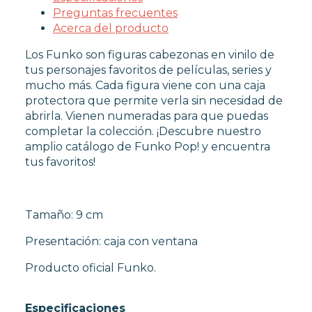
FUNKO POP TERROR
Preguntas frecuentes
FUNKO POP VIDEOJUEGOS
Acerca del producto
PROTECTORES FUNKO POP
Los Funko son figuras cabezonas en vinilo de
FUNKO POP DAÑADOS
tus personajes favoritos de películas, series y
COLECCIONISMO
mucho más. Cada figura viene con una caja
protectora que permite verla sin necesidad de
abrirla. Vienen numeradas para que puedas
WARHAMMER
completar la colección. ¡Descubre nuestro
amplio catálogo de Funko Pop! y encuentra
tus favoritos!
CARTAS TCG
MERCHANDISING
Tamaño: 9 cm
Presentación: caja con ventana
JUEGOS
Producto oficial Funko.
OUTLET
Especificaciones