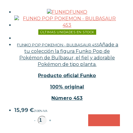
FUNKO
ÚLTIMAS UNIDADES EN STOCK
Añade a
FUNKO POP POKEMON - BULBASAUR 453
tu colección la figura Funko Pop de
Pokémon de Bulbasur, el fiel y adorable
Pokémon de tipo planta.
Producto oficial Funko
100% original
Número 453
15,99
€
21.00%
IVA
unidad
-
+