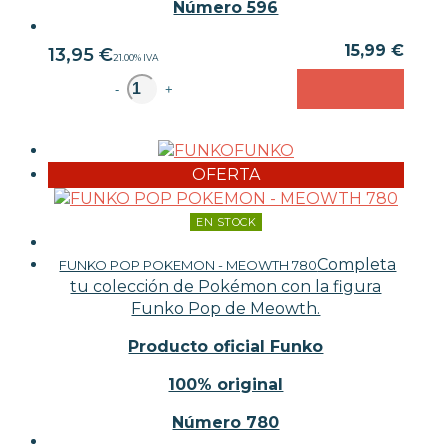
Número 596
15,99 €
13,95
€
21.00%
IVA
unidad
-
+
FUNKO
OFERTA
EN STOCK
Completa
FUNKO POP POKEMON - MEOWTH 780
tu colección de Pokémon con la figura
Funko Pop de Meowth.
Producto oficial Funko
100% original
Número 780