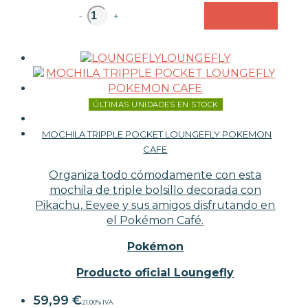
unidad
-
+
LOUNGEFLY
ÚLTIMAS UNIDADES EN STOCK
MOCHILA TRIPPLE POCKET LOUNGEFLY POKEMON
CAFE
Organiza todo cómodamente con esta
mochila de triple bolsillo decorada con
Pikachu, Eevee y sus amigos disfrutando en
el Pokémon Café.
Pokémon
Producto oficial Loungefly
59,99
€
21.00%
IVA