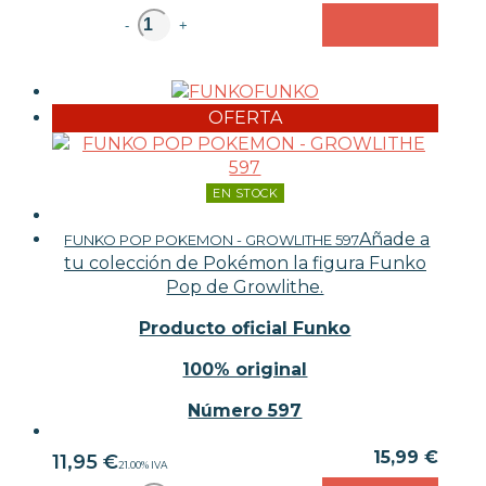
unidad
-
+
FUNKO
OFERTA
EN STOCK
Añade a
FUNKO POP POKEMON - GROWLITHE 597
tu colección de Pokémon la figura Funko
Pop de Growlithe.
Producto oficial Funko
100% original
Número 597
15,99 €
11,95
€
21.00%
IVA