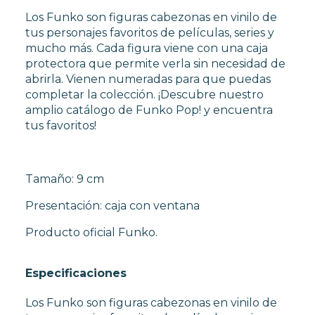
FUNKO POP TERROR
Los Funko son figuras cabezonas en vinilo de
FUNKO POP VIDEOJUEGOS
tus personajes favoritos de películas, series y
PROTECTORES FUNKO POP
mucho más. Cada figura viene con una caja
FUNKO POP DAÑADOS
protectora que permite verla sin necesidad de
COLECCIONISMO
abrirla. Vienen numeradas para que puedas
completar la colección. ¡Descubre nuestro
amplio catálogo de Funko Pop! y encuentra
WARHAMMER
tus favoritos!
CARTAS TCG
Tamaño: 9 cm
Presentación: caja con ventana
MERCHANDISING
Producto oficial Funko.
JUEGOS
Especificaciones
Los Funko son figuras cabezonas en vinilo de
OUTLET