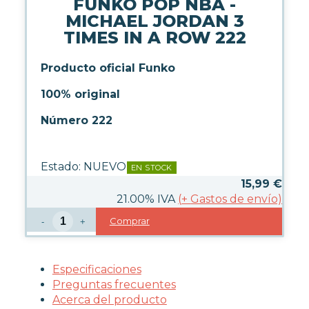
FUNKO POP NBA -
LICENCIAS FUNKO
MICHAEL JORDAN 3
TIMES IN A ROW 222
FUNKO POP ANIMACIÓN
FUNKO POP ANIME
Producto oficial Funko
FUNKO POP CINE
FUNKO POP DC COMICS
100% original
FUNKO POP DEPORTES
Número 222
FUNKO POP DISNEY
FUNKO POP DRAGON BALL
FUNKO POP EL SEÑOR DE LOS
Estado:
NUEVO
EN STOCK
ANILLOS
15,99
€
FUNKO POP HARRY POTTER
21.00%
IVA
(
+
Gastos de envío)
FUNKO POP MARVEL
FUNKO POP MÚSICA
Comprar
-
+
FUNKO POP ONE PIECE
FUNKO POP POKÉMON
FUNKO POP SERIES
Especificaciones
FUNKO POP STAR WARS
Preguntas frecuentes
FUNKO POP STRANGER
Acerca del producto
THINGS