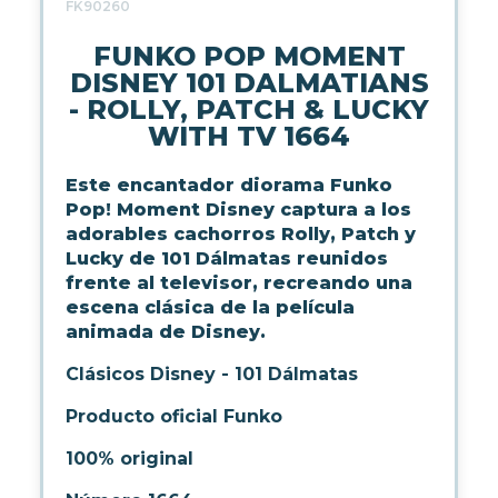
LICENCIAS FUNKO
FK90260
FUNKO POP MOMENT
DISNEY 101 DALMATIANS
FUNKO POP ANIMACIÓN
FUNKO POP ANIME
- ROLLY, PATCH & LUCKY
FUNKO POP CINE
WITH TV 1664
FUNKO POP DC COMICS
FUNKO POP DEPORTES
Este encantador diorama Funko
FUNKO POP DISNEY
Pop! Moment Disney captura a los
FUNKO POP DRAGON BALL
adorables cachorros Rolly, Patch y
FUNKO POP EL SEÑOR DE LOS
Lucky de 101 Dálmatas reunidos
ANILLOS
frente al televisor, recreando una
FUNKO POP HARRY POTTER
escena clásica de la película
FUNKO POP MARVEL
animada de Disney.
FUNKO POP MÚSICA
FUNKO POP ONE PIECE
Clásicos Disney - 101 Dálmatas
FUNKO POP POKÉMON
Producto oficial Funko
FUNKO POP SERIES
FUNKO POP STAR WARS
100% original
FUNKO POP STRANGER
THINGS