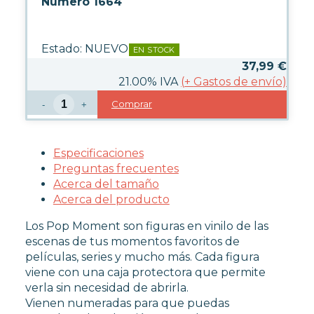
Número 1664
FUNKO POP TERROR
FUNKO POP VIDEOJUEGOS
PROTECTORES FUNKO POP
Estado:
NUEVO
EN STOCK
FUNKO POP DAÑADOS
37,99
€
COLECCIONISMO
21.00%
IVA
(
+
Gastos de envío)
Comprar
-
+
WARHAMMER
Especificaciones
CARTAS TCG
Preguntas frecuentes
Acerca del tamaño
Acerca del producto
MERCHANDISING
Los Pop Moment son figuras en vinilo de las
escenas de tus momentos favoritos de
películas, series y mucho más. Cada figura
JUEGOS
viene con una caja protectora que permite
verla sin necesidad de abrirla.
Vienen numeradas para que puedas
OUTLET