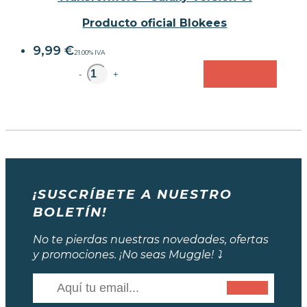
Producto oficial Blokees
9,99
€
21.00%
IVA
unidad
-
+
¡SUSCRÍBETE A NUESTRO
BOLETÍN!
No te pierdas nuestras novedades, ofertas
y promociones. ¡No seas Muggle! ⤵️