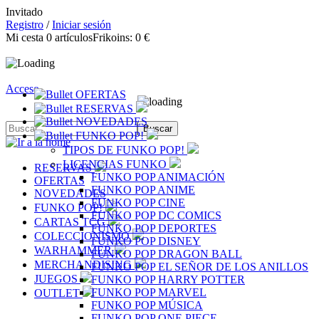
Invitado
Registro
/
Iniciar sesión
Mi cesta
0
artículos
Frikoins:
0 €
Acceso
OFERTAS
RESERVAS
NOVEDADES
FUNKO POP!
TIPOS DE FUNKO POP!
LICENCIAS FUNKO
RESERVAS
FUNKO POP ANIMACIÓN
OFERTAS
FUNKO POP ANIME
NOVEDADES
FUNKO POP CINE
FUNKO POP!
FUNKO POP DC COMICS
CARTAS TCG
FUNKO POP DEPORTES
COLECCIONISMO
FUNKO POP DISNEY
WARHAMMER
FUNKO POP DRAGON BALL
MERCHANDISING
FUNKO POP EL SEÑOR DE LOS ANILLOS
JUEGOS
FUNKO POP HARRY POTTER
FUNKO POP MARVEL
OUTLET
FUNKO POP MÚSICA
FUNKO POP ONE PIECE