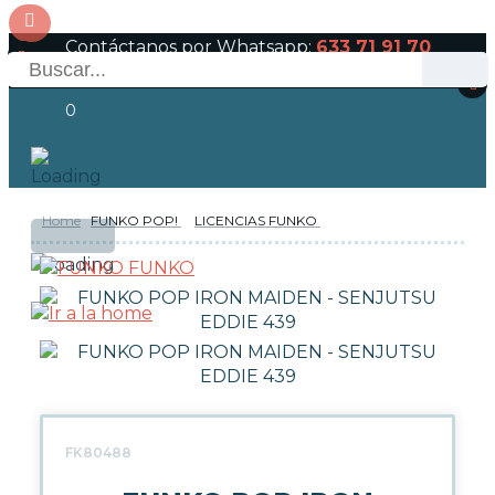
Contáctanos por Whatsapp:
633 71 91 70
0
Home
FUNKO POP!
LICENCIAS FUNKO
OFERTAS
RESERVAS
Acceso
FUNKO
NOVEDADES
FUNKO POP!
TIPOS DE FUNKO POP!
FK80488