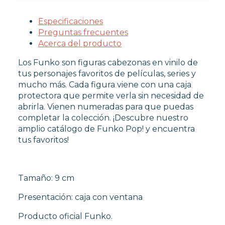
FUNKO POP TERROR
FUNKO POP VIDEOJUEGOS
Especificaciones
PROTECTORES FUNKO POP
Preguntas frecuentes
FUNKO POP DAÑADOS
Acerca del producto
COLECCIONISMO
Los Funko son figuras cabezonas en vinilo de
tus personajes favoritos de películas, series y
mucho más. Cada figura viene con una caja
WARHAMMER
protectora que permite verla sin necesidad de
abrirla. Vienen numeradas para que puedas
completar la colección. ¡Descubre nuestro
CARTAS TCG
amplio catálogo de Funko Pop! y encuentra
tus favoritos!
MERCHANDISING
Tamaño: 9 cm
JUEGOS
Presentación: caja con ventana
Producto oficial Funko.
OUTLET