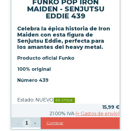
FUNKO POP IRON
LICENCIAS FUNKO
MAIDEN - SENJUTSU
EDDIE 439
FUNKO POP ANIMACIÓN
FUNKO POP ANIME
Celebra la épica historia de Iron
FUNKO POP CINE
Maiden con esta figura de
FUNKO POP DC COMICS
Senjutsu Eddie, perfecta para
FUNKO POP DEPORTES
los amantes del heavy metal.
FUNKO POP DISNEY
Producto oficial Funko
FUNKO POP DRAGON BALL
FUNKO POP EL SEÑOR DE LOS
100% original
ANILLOS
FUNKO POP HARRY POTTER
Número 439
FUNKO POP MARVEL
FUNKO POP MÚSICA
FUNKO POP ONE PIECE
Estado:
NUEVO
EN STOCK
FUNKO POP POKÉMON
15,99
€
FUNKO POP SERIES
21.00%
IVA
(
+
Gastos de envío)
FUNKO POP STAR WARS
Comprar
FUNKO POP STRANGER
-
+
THINGS