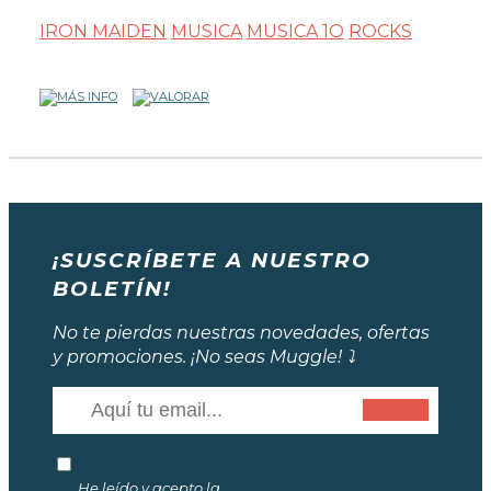
IRON MAIDEN
MUSICA
MUSICA 1O
ROCKS
¡SUSCRÍBETE A NUESTRO
BOLETÍN!
No te pierdas nuestras novedades, ofertas
y promociones. ¡No seas Muggle! ⤵️
He leído y acepto la