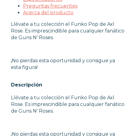
FUNKO POP TERROR
Preguntas frecuentes
FUNKO POP VIDEOJUEGOS
Acerca del producto
PROTECTORES FUNKO POP
Llévate a tu colección el Funko Pop de Axl
FUNKO POP DAÑADOS
Rose. Es imprescindible para cualquier fanático
COLECCIONISMO
de Guns N' Roses.
WARHAMMER
¡No pierdas esta oportunidad y consigue ya
esta figura!
CARTAS TCG
Descripción
MERCHANDISING
Llévate a tu colección el Funko Pop de Axl
Rose. Es imprescindible para cualquier fanático
de Guns N' Roses.
JUEGOS
OUTLET
¡No pierdas esta oportunidad y consigue ya