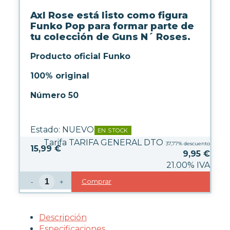
LICENCIAS FUNKO
Axl Rose está listo como figura
Funko Pop para formar parte de
FUNKO POP ANIMACIÓN
tu colección de Guns N´ Roses.
FUNKO POP ANIME
Producto oficial Funko
FUNKO POP CINE
FUNKO POP DC COMICS
100% original
FUNKO POP DEPORTES
FUNKO POP DISNEY
Número 50
FUNKO POP DRAGON BALL
FUNKO POP EL SEÑOR DE LOS
ANILLOS
Estado:
NUEVO
EN STOCK
FUNKO POP HARRY POTTER
Tarifa TARIFA GENERAL DTO
37,77%
descuento
15,99 €
FUNKO POP MARVEL
9,95
€
FUNKO POP MÚSICA
21.00%
IVA
FUNKO POP ONE PIECE
Comprar
FUNKO POP POKÉMON
-
+
FUNKO POP SERIES
FUNKO POP STAR WARS
FUNKO POP STRANGER
Descripción
THINGS
Especificaciones