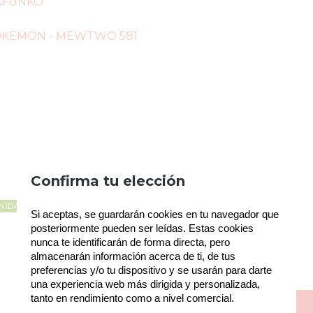
Política de gestión de Cookies
Confirma tu elección
Utilizamos cookies propias para el correcto
NIDADES EN STOCK
Si aceptas, se guardarán cookies en tu navegador que 
funcionamiento del sitio. Además, se utilizan otras
de terceros que analizan cómo se usan nuestros
posteriormente pueden ser leídas. Estas cookies 
servicios para mejorar la experiencia de usuario,
nunca te identificarán de forma directa, pero 
divulgar ofertas comerciales personalizadas o
almacenarán información acerca de ti, de tus 
realizar análisis de sus hábitos de navegación. Pulse
preferencias y/o tu dispositivo y se usarán para darte 
el botón para aceptarlas o “Configurar” para poder
una experiencia web más dirigida y personalizada, 
bloquearlas. Puede revisar toda la información y
tanto en rendimiento como a nivel comercial.
retirar su consentimiento en cualquier momento