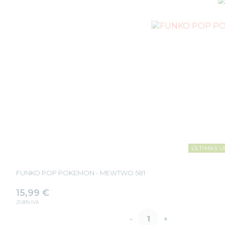
FUNKO
POP
VIDEOJUEGOS
PROTECTORES
FUNKO
POP
FUNKO
POP
DAÑADOS
COLECCIONISMO
WARHAMMER
CARTAS
TCG
MERCHANDISING
ÚLTIMAS U
JUEGOS
OUTLET
FUNKO POP POKEMON - MEWTWO 581
15,99
€
21.00%
IVA
-
+