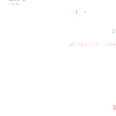
21.00%
IVA
-
+