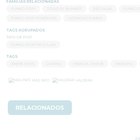
FAMILIAS RELACIONADAS
ONE
PIECE
FUNKO POP!
TODO EL BUNKER
REGULAR
FUNKO 
FUNKO
FUNKO POP POKÉMON
LICENCIAS FUNKO
POP
POKÉMON
TAGS AGRUPADOS
TIPO DE POP
FUNKO
FUNKO POP! REGULAR
POP
SERIES
TAGS
FUNKO
ANIME DAYS
GAMING
MANGA / ANIME
PIKACHU
POP
STAR
WARS
MÁS INFO
VALORAR
FUNKO
POP
STRANGER
RELACIONADOS
THINGS
FUNKO
POP
TERROR