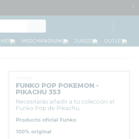
Acceso
MMER
MERCHANDISING
JUEGOS
OUTLET
FK31528
FUNKO POP POKEMON -
PIKACHU 353
Necesitarás añadir a tu colección el
Funko Pop de Pikachu.
Producto oficial Funko
100% original