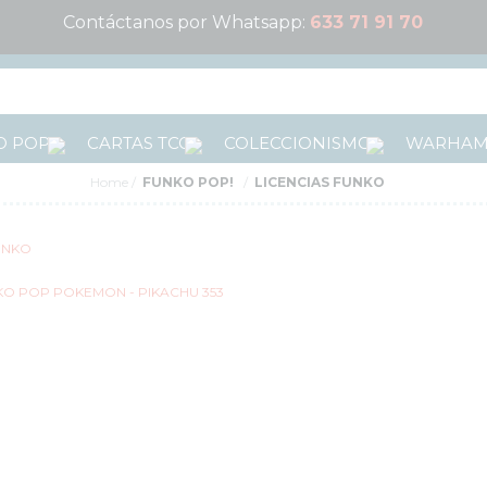
Contáctanos por Whatsapp:
633 71 91 70
 POP!
CARTAS TCG
COLECCIONISMO
WARHA
Home
FUNKO POP!
LICENCIAS FUNKO