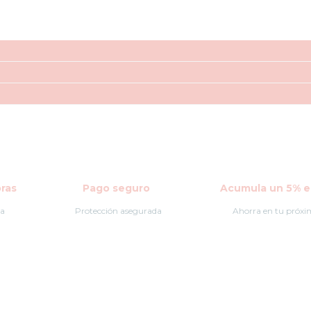
ras
Pago seguro
Acumula un 5% en
la
Protección asegurada
Ahorra en tu próxi