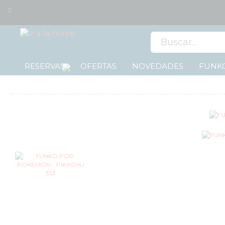
0
RESERVAS
OFERTAS
NOVEDADES
FUNKO
OFERTAS
RESERVAS
NOVEDADES
FUNKO
POP!
TIPOS
DE
FUNKO
POP!
LICENCIAS
FUNKO
FUNKO
POP
ANIMACIÓN