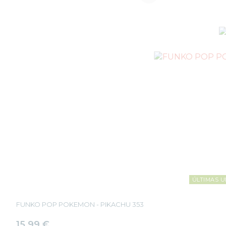
ÚLTIMAS U
FUNKO POP POKEMON - PIKACHU 353
15,99
€