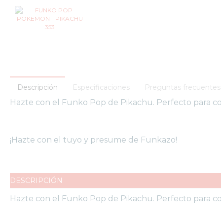
FUNKO
POP
ANIME
FUNKO
POP
CINE
FUNKO
POP
Descripción
Especificaciones
Preguntas frecuentes
DC
Hazte con el Funko Pop de Pikachu. Perfecto para c
COMICS
FUNKO
POP
¡Hazte con el tuyo y presume de Funkazo!
DEPORTES
FUNKO
POP
DISNEY
DESCRIPCIÓN
FUNKO
Hazte con el Funko Pop de Pikachu. Perfecto para c
POP
DRAGON