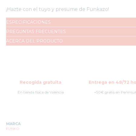
BALL
FUNKO
¡Hazte con el tuyo y presume de Funkazo!
POP
EL
ESPECIFICACIONES
SEÑOR
PREGUNTAS FRECUENTES
DE
LOS
ACERCA DEL PRODUCTO
ANILLOS
FUNKO
POP
HARRY
POTTER
Recogida gratuita
Entrega en 48/72 ho
FUNKO
POP
En tienda física de Valencia
+50€ gratis en Penínsu
MARVEL
FUNKO
POP
MÚSICA
MARCA
FUNKO
FUNKO
POP