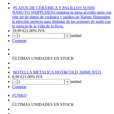
PLATOS DE CERÁMICA Y PALILLOS SUSHI
NARUTO SHIPPUDEN
Completa tu mesa al estilo ninja con
este set de platos de cerámica y palillos de Naruto Shippuden,
la elección perfecta para disfrutar de tus sesiones de sushi con
la esencia de la Villa de la Hoja.
19,99
€
21.00%
IVA
unidad
-
+
Comprar
ÚLTIMAS UNIDADES EN STOCK
BOTELLA METALICA HOT&COLD 260ML BT21
8,99
€
21.00%
IVA
unidad
-
+
Comprar
FUNKO
ÚLTIMAS UNIDADES EN STOCK