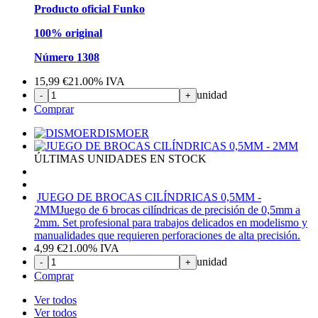
Producto oficial Funko
100% original
Número 1308
15,99
€
21.00%
IVA
unidad
-
+
Comprar
DISMOER
ÚLTIMAS UNIDADES EN STOCK
JUEGO DE BROCAS CILÍNDRICAS 0,5MM -
2MM
Juego de 6 brocas cilíndricas de precisión de 0,5mm a
2mm. Set profesional para trabajos delicados en modelismo y
manualidades que requieren perforaciones de alta precisión.
4,99
€
21.00%
IVA
unidad
-
+
Comprar
Ver todos
Ver todos