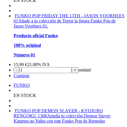
EN STOCK
FUNKO POP FRIDAY THE 13TH - JASON VOORHEES
01
Añade a tu colección de Terror la figura Funko Pop de
Jason Voorhees 01.
Producto oficial Funko
100% original
Número 01
15,99
€
21.00%
IVA
unidad
-
+
Comprar
FUNKO
EN STOCK
FUNKO POP DEMON SLAYER - KYOJURO
RENGOKU 1308
Amplía tu colección Demon Slayer:
Kimetsu no Yaiba con este Funko Pop de Rengoku