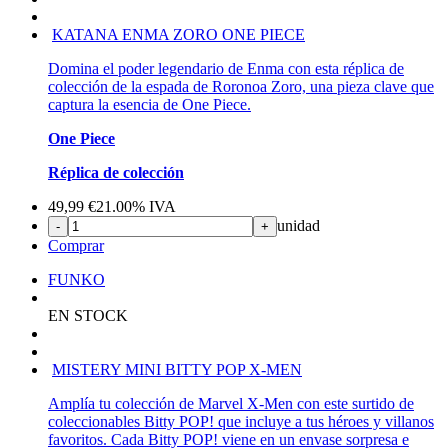
KATANA ENMA ZORO ONE PIECE
Domina el poder legendario de Enma con esta réplica de
colección de la espada de Roronoa Zoro, una pieza clave que
captura la esencia de One Piece.
One Piece
Réplica de colección
49,99
€
21.00%
IVA
unidad
-
+
Comprar
FUNKO
EN STOCK
MISTERY MINI BITTY POP X-MEN
Amplía tu colección de Marvel X-Men con este surtido de
coleccionables Bitty POP! que incluye a tus héroes y villanos
favoritos. Cada Bitty POP! viene en un envase sorpresa e