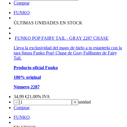
Comprar
FUNKO
ÚLTIMAS UNIDADES EN STOCK
FUNKO POP FAIRY TAIL - GRAY 2287 CHASE
Lleva la exclusividad del mago de hielo a tu estantería con la
rara figura Funko Pop! Chase de Gray Fullbuster de Fairy
Tail.
Producto oficial Funko
100% original
Número 2287
34,99
€
21.00%
IVA
unidad
-
+
Comprar
FUNKO