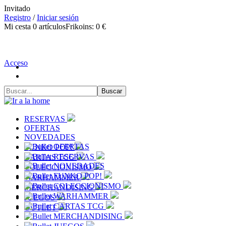
Invitado
Registro
/
Iniciar sesión
Mi cesta
0
artículos
Frikoins:
0 €
Acceso
RESERVAS
OFERTAS
NOVEDADES
OFERTAS
FUNKO POP!
RESERVAS
CARTAS TCG
NOVEDADES
COLECCIONISMO
FUNKO POP!
WARHAMMER
COLECCIONISMO
MERCHANDISING
WARHAMMER
JUEGOS
CARTAS TCG
OUTLET
MERCHANDISING