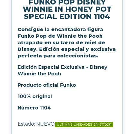
FUNKO POP DISNEY
LICENCIAS FUNKO
WINNIE IN HONEY POT
SPECIAL EDITION 1104
FUNKO POP ANIMACIÓN
FUNKO POP ANIME
Consigue la encantadora figura
FUNKO POP CINE
Funko Pop de Winnie the Pooh
FUNKO POP DC COMICS
atrapado en su tarro de miel de
FUNKO POP DEPORTES
Disney. Edición especial y exclusiva
FUNKO POP DISNEY
perfecta para coleccionistas.
FUNKO POP DRAGON BALL
FUNKO POP EL SEÑOR DE LOS
Edición Especial Exclusiva - Disney
ANILLOS
Winnie the Pooh
FUNKO POP HARRY POTTER
Producto oficial Funko
FUNKO POP MARVEL
FUNKO POP MÚSICA
100% original
FUNKO POP ONE PIECE
FUNKO POP POKÉMON
Número 1104
FUNKO POP SERIES
FUNKO POP STAR WARS
Estado:
NUEVO
ÚLTIMAS UNIDADES EN STOCK
FUNKO POP STRANGER
THINGS