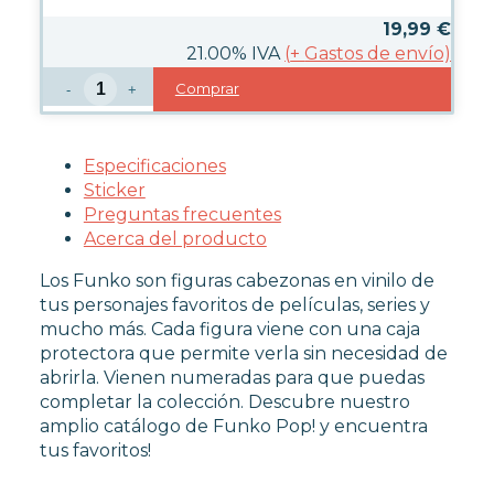
FUNKO POP TERROR
19,99
€
FUNKO POP VIDEOJUEGOS
21.00%
IVA
(
+
Gastos de envío)
PROTECTORES FUNKO POP
Comprar
-
+
FUNKO POP DAÑADOS
COLECCIONISMO
Especificaciones
WARHAMMER
Sticker
Preguntas frecuentes
Acerca del producto
CARTAS TCG
Los Funko son figuras cabezonas en vinilo de
tus personajes favoritos de películas, series y
mucho más. Cada figura viene con una caja
MERCHANDISING
protectora que permite verla sin necesidad de
abrirla. Vienen numeradas para que puedas
completar la colección. Descubre nuestro
JUEGOS
amplio catálogo de Funko Pop! y encuentra
tus favoritos!
OUTLET