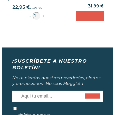
31,99 €
22,95
€
21.00%
IVA
unidad
-
+
¡SUSCRÍBETE A NUESTRO
BOLETÍN!
No te pierdas nuestras novedades, ofertas
y promociones. ¡No seas Muggle! ⤵️
He leído y acepto la