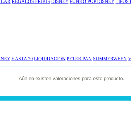
ULAR
REGALOS FRIKIS
DISNEY
FUNKO POP DISNEY
TIPOS
SNEY
HASTA 20
LIQUIDACION
PETER PAN
SUMMERWEEN
Aún no existen valoraciones para este producto.