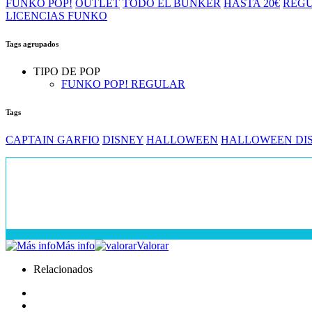
FUNKO POP!
OUTLET
TODO EL BUNKER
HASTA 20€
REG
LICENCIAS FUNKO
Tags agrupados
TIPO DE POP
FUNKO POP! REGULAR
Tags
CAPTAIN GARFIO
DISNEY
HALLOWEEN
HALLOWEEN DI
Más info
Valorar
Relacionados