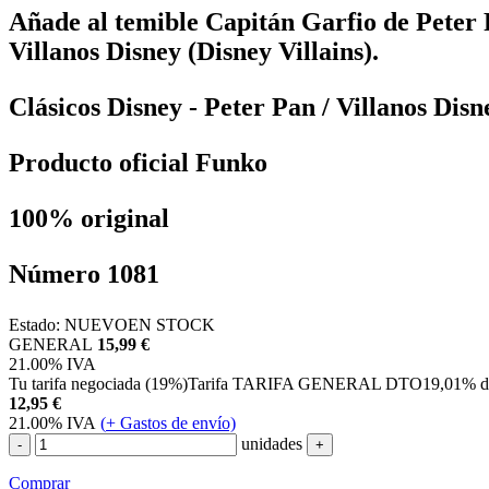
Añade al temible Capitán Garfio de Peter P
Villanos Disney (Disney Villains).
Clásicos Disney - Peter Pan / Villanos Disn
Producto oficial Funko
100% original
Número 1081
Estado:
NUEVO
EN STOCK
GENERAL
15,99 €
21.00%
IVA
Tu tarifa negociada (19%)
Tarifa TARIFA GENERAL DTO
19,01%
d
12,95
€
21.00%
IVA
(
+
Gastos de envío)
unidades
-
+
Comprar