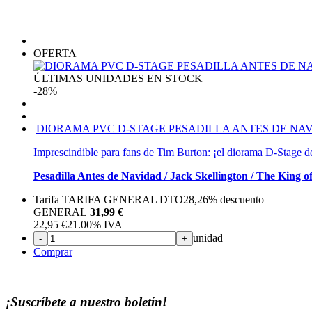
OFERTA
ÚLTIMAS UNIDADES EN STOCK
-28%
DIORAMA PVC D-STAGE PESADILLA ANTES DE NA
Imprescindible para fans de Tim Burton: ¡el diorama D-Stage d
Pesadilla Antes de Navidad / Jack Skellington / The King 
Tarifa TARIFA GENERAL DTO
28,26%
descuento
GENERAL
31,99 €
22,95
€
21.00%
IVA
unidad
-
+
Comprar
¡Suscríbete a nuestro boletín!