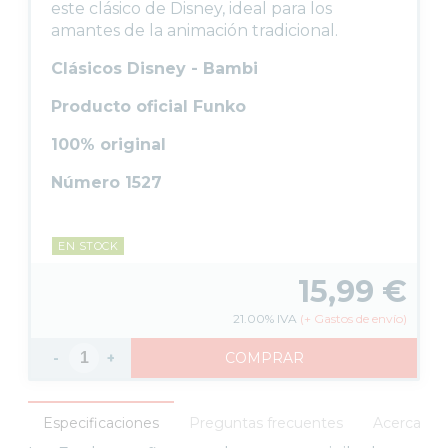
este clásico de Disney, ideal para los
FUNKO POP DISNEY
amantes de la animación tradicional.
FUNKO POP DRAGON BALL
Clásicos Disney - Bambi
FUNKO POP EL SEÑOR DE LOS ANILLOS
FUNKO POP HARRY POTTER
Producto oficial Funko
FUNKO POP MARVEL
100% original
FUNKO POP MÚSICA
Número 1527
FUNKO POP ONE PIECE
FUNKO POP POKÉMON
FUNKO POP SERIES
EN STOCK
FUNKO POP STAR WARS
15,99
€
FUNKO POP STRANGER THINGS
21.00%
IVA
(
+
Gastos de envío)
FUNKO POP TERROR
FUNKO POP VIDEOJUEGOS
-
+
COMPRAR
PROTECTORES FUNKO POP
FUNKO POP DAÑADOS
Especificaciones
Preguntas frecuentes
Acerca del
COLECCIONISMO