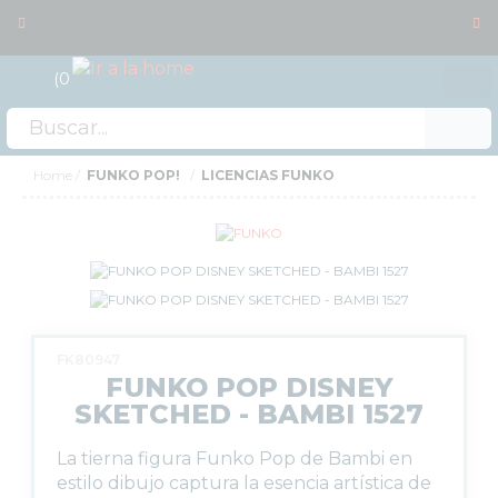
0
Acceso
OFERTAS
Home
FUNKO POP!
LICENCIAS FUNKO
RESERVAS
NOVEDADES
FUNKO POP!
TIPOS DE FUNKO POP!
LICENCIAS FUNKO
FK80947
FUNKO POP ANIMACIÓN
FUNKO POP DISNEY
FUNKO POP ANIME
SKETCHED - BAMBI 1527
FUNKO POP CINE
FUNKO POP DC COMICS
La tierna figura Funko Pop de Bambi en
estilo dibujo captura la esencia artística de
FUNKO POP DEPORTES