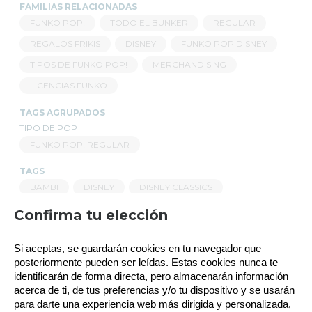
FAMILIAS RELACIONADAS
FUNKO POP!
TODO EL BUNKER
REGULAR
REGALOS FRIKIS
DISNEY
FUNKO POP DISNEY
TIPOS DE FUNKO POP!
MERCHANDISING
LICENCIAS FUNKO
TAGS AGRUPADOS
TIPO DE POP
FUNKO POP! REGULAR
TAGS
BAMBI
DISNEY
DISNEY CLASSICS
Política de gestión de Cookies
Confirma tu elección
Utilizamos cookies propias para el correcto
Si aceptas, se guardarán cookies en tu navegador que 
funcionamiento del sitio. Además, se utilizan otras de
terceros que analizan cómo se usan nuestros servicios
posteriormente pueden ser leídas. Estas cookies nunca te 
para mejorar la experiencia de usuario, divulgar ofertas
identificarán de forma directa, pero almacenarán información 
comerciales personalizadas o realizar análisis de sus
acerca de ti, de tus preferencias y/o tu dispositivo y se usarán 
RELACIONADOS
hábitos de navegación. Pulse el botón para aceptarlas o
para darte una experiencia web más dirigida y personalizada, 