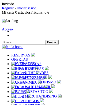
Invitado
Registro
/
Iniciar sesión
Mi cesta
0
artículos
Frikoins:
0 €
Acceso
RESERVAS
OFERTAS
NOVEDADES
OFERTAS
FUNKO POP!
RESERVAS
NOVEDADES
CARTAS TCG
FUNKO POP!
COLECCIONISMO
COLECCIONISMO
WARHAMMER
WARHAMMER
MERCHANDISING
CARTAS TCG
JUEGOS
MERCHANDISING
OUTLET
JUEGOS