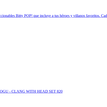
ionables Bitty POP! que incluye a tus héroes y villanos favoritos. Ca
GU - CLANG WITH HEAD SET 820