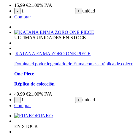
15,99
€
21.00%
IVA
unidad
-
+
Comprar
ÚLTIMAS UNIDADES EN STOCK
KATANA ENMA ZORO ONE PIECE
Domina el poder legendario de Enma con esta réplica de colecc
One Piece
Réplica de colección
49,99
€
21.00%
IVA
unidad
-
+
Comprar
FUNKO
EN STOCK