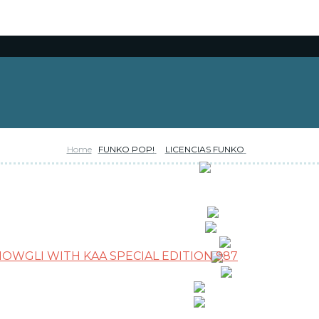
Home
FUNKO POP!
LICENCIAS FUNKO
RESERVAS
OFERTAS
NOVEDADES
FUNKO POP!
CARTAS TCG
COLECCIONISMO
WARHAMMER
MERCHANDISING
JUEGOS
OUTLET