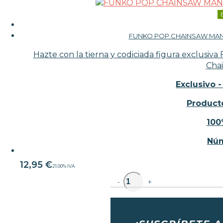
FUNKO POP CHAINSAW MAN 
Hazte con la tierna y codiciada figura exclusi
Cha
Exclusivo -
Producto
100
Núm
12,95
€
21.00%
IVA
unidad
-
+