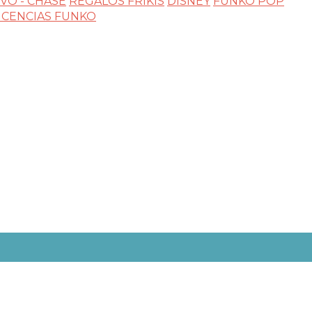
VO - CHASE
REGALOS FRIKIS
DISNEY
FUNKO POP
ICENCIAS FUNKO