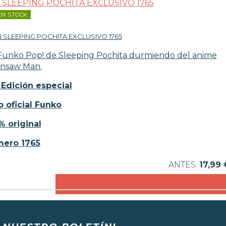
EN STOCK
SLEEPING POCHITA EXCLUSIVO 1765
va Funko Pop! de Sleeping Pochita durmiendo del anime
insaw Man.
 Edición especial
 oficial Funko
% original
ero 1765
17,99 