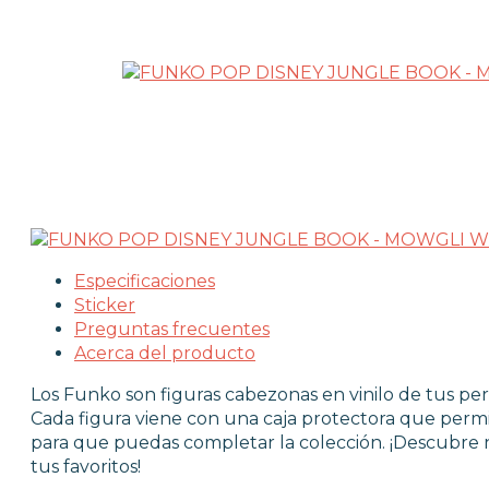
LICENCIAS FUNKO
FUNKO POP ANIMACIÓN
FUNKO POP ANIME
FUNKO POP CINE
FUNKO POP DC COMICS
FUNKO POP DEPORTES
FUNKO POP DISNEY
FUNKO POP DRAGON BALL
FUNKO POP EL SEÑOR DE LOS ANIL
FUNKO POP HARRY POTTER
Especificaciones
FUNKO POP MARVEL
Sticker
FUNKO POP MÚSICA
Preguntas frecuentes
FUNKO POP ONE PIECE
Acerca del producto
FUNKO POP POKÉMON
Los Funko son figuras cabezonas en vinilo de tus per
FUNKO POP SERIES
Cada figura viene con una caja protectora que permi
FUNKO POP STAR WARS
para que puedas completar la colección. ¡Descubre
FUNKO POP STRANGER THINGS
tus favoritos!
FUNKO POP TERROR