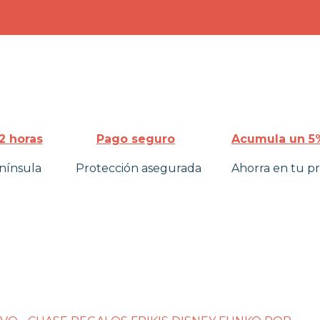
2 horas
Pago seguro
Acumula un 5%
nínsula
Protección asegurada
Ahorra en tu p