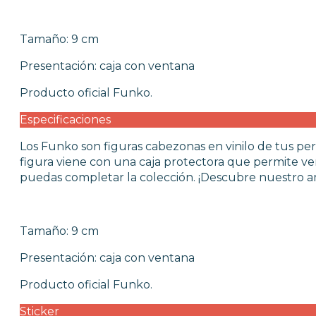
FUNKO POP VIDEOJUEGOS
PROTECTORES FUNKO POP
FUNKO POP DAÑADOS
Tamaño: 9 cm
COLECCIONISMO
Presentación: caja con ventana
Producto oficial Funko.
WARHAMMER
Especificaciones
CARTAS TCG
Los Funko son figuras cabezonas en vinilo de tus per
figura viene con una caja protectora que permite ve
puedas completar la colección. ¡Descubre nuestro am
MERCHANDISING
Tamaño: 9 cm
JUEGOS
Presentación: caja con ventana
OUTLET
Producto oficial Funko.
Sticker