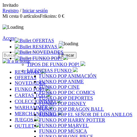
Invitado
Registro
/
Iniciar sesión
Mi cesta
0
artículos
Frikoins:
0 €
Acceso
OFERTAS
RESERVAS
NOVEDADES
FUNKO POP!
TIPOS DE FUNKO POP!
LICENCIAS FUNKO
RESERVAS
FUNKO POP ANIMACIÓN
OFERTAS
FUNKO POP ANIME
NOVEDADES
FUNKO POP CINE
FUNKO POP!
FUNKO POP DC COMICS
CARTAS TCG
FUNKO POP DEPORTES
COLECCIONISMO
FUNKO POP DISNEY
WARHAMMER
FUNKO POP DRAGON BALL
MERCHANDISING
FUNKO POP EL SEÑOR DE LOS ANILLOS
JUEGOS
FUNKO POP HARRY POTTER
FUNKO POP MARVEL
OUTLET
FUNKO POP MÚSICA
FUNKO POP ONE PIECE